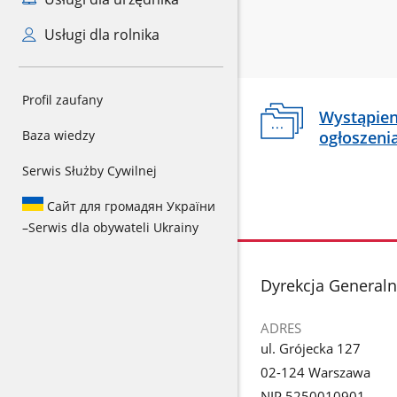
Usługi dla rolnika
Profil zaufany
Wystąpien
ogłoszeni
Baza wiedzy
Serwis Służby Cywilnej
Сайт для громадян України
–
Serwis dla obywateli Ukrainy
stopka
Dyrekcja General
ADRES
ul. Grójecka 127
02-124 Warszawa
NIP 5250010901