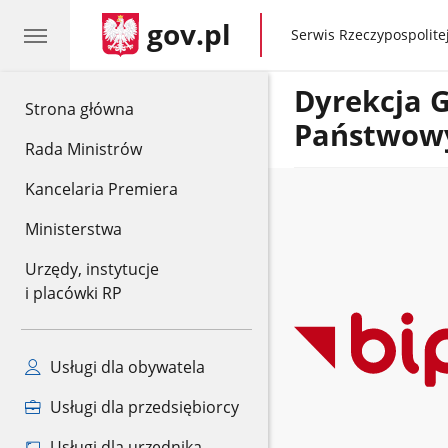
gov.pl
gov.pl
Serwis Rzeczypospolitej
Dyrekcja 
gov.pl
Strona główna
Państwow
Rada Ministrów
Kancelaria Premiera
Ministerstwa
Urzędy, instytucje
i placówki RP
Usługi dla obywatela
Usługi dla przedsiębiorcy
Usługi dla urzędnika