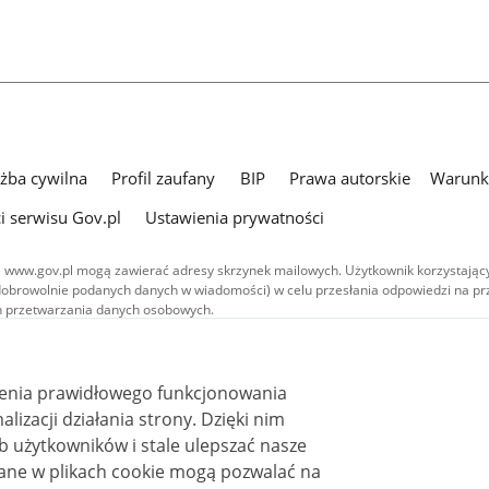
użba cywilna
Profil zaufany
BIP
Prawa autorskie
Warunki
i serwisu Gov.pl
Ustawienia prywatności
 www.gov.pl mogą zawierać adresy skrzynek mailowych. Użytkownik korzystający
dobrowolnie podanych danych w wiadomości) w celu przesłania odpowiedzi na prz
ach przetwarzania danych osobowych.
we publikowane w serwisie (z wyłączeniem treści audiowizualnych), są
 na licencji typu Creative Commons: uznanie autorstwa - na tych samych
 (CC BY-SA 4.0). Materiały audiowizualne, w tym zdjęcia, materiały audio i wideo
ienia prawidłowego funkcjonowania
ane na licencji typu Creative Commons: uznanie autorstwa użycie niekomercyjne 
ależnych 4.0 (CC BY-NC-ND 4.0), o ile nie jest to stwierdzone inaczej.
i działania strony. Dzięki nim
 użytkowników i stale ulepszać nasze