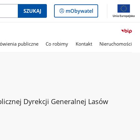
Logowanie
SZUKAJ
mObywatel
do
panelu
wienia publiczne
Co robimy
Kontakt
Nieruchomości
blicznej Dyrekcji Generalnej Lasów