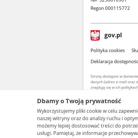
Regon 000115772
stopka
Strona
gov.pl
gov.pl
główna
gov.pl
Polityka cookies
Sł
Deklaracja dostępnośc
Strony dostępne w domenie
danych (adres e-mail oraz 
znajdują się w ich polityk
Treści teksto
Dbamy o Twoją prywatność
udostępniane
warunkach 4.0
Wykorzystujemy pliki cookie w celu zapewn
są udostępni
bez utworów z
naszej witryny oraz do analizy ruchu i optymalizacj
możemy lepiej dostosować treści do potrzeb
usługi. Pamiętaj, że informacje przechowywane w plikach cookie mogą pozwalać na