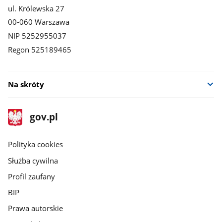
ul. Królewska 27
00-060 Warszawa
NIP 5252955037
Regon 525189465
Na skróty
stopka
Strona
gov.pl
gov.pl
główna
gov.pl
Polityka cookies
Służba cywilna
Profil zaufany
BIP
Prawa autorskie