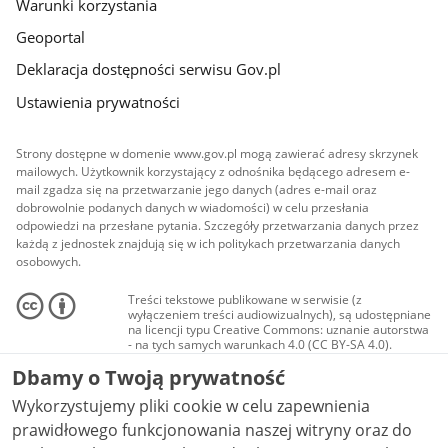
Warunki korzystania
Geoportal
Deklaracja dostępności serwisu Gov.pl
Ustawienia prywatności
Strony dostępne w domenie www.gov.pl mogą zawierać adresy skrzynek
mailowych. Użytkownik korzystający z odnośnika będącego adresem e-
mail zgadza się na przetwarzanie jego danych (adres e-mail oraz
dobrowolnie podanych danych w wiadomości) w celu przesłania
odpowiedzi na przesłane pytania. Szczegóły przetwarzania danych przez
każdą z jednostek znajdują się w ich politykach przetwarzania danych
osobowych.
Treści tekstowe publikowane w serwisie (z
wyłączeniem treści audiowizualnych), są udostępniane
na licencji typu Creative Commons: uznanie autorstwa
- na tych samych warunkach 4.0 (CC BY-SA 4.0).
Materiały audiowizualne, w tym zdjęcia, materiały
Dbamy o Twoją prywatność
audio i wideo, są udostępniane na licencji typu
Creative Commons: uznanie autorstwa użycie
Wykorzystujemy pliki cookie w celu zapewnienia
niekomercyjne - bez utworów zależnych 4.0 (CC BY-
NC-ND 4.0), o ile nie jest to stwierdzone inaczej.
prawidłowego funkcjonowania naszej witryny oraz do