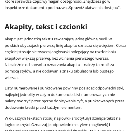
które sprawdza część wymagań dostępności. Znajdziesz go w
inspektorze dokumentu pod nazwą „Sprawdź ułatwienia dostępu”.
Akapity, tekst i czcionki
Akapit jest jednostką tekstu zawierającą jedną główną myśl. W
polskich obyczajach pierwszą linię akapitu oznacza się wcięciem. Coraz
częściej stosuje się zwyczaj anglosaski polegający na rozdzielaniu
akapitów większą przerwą, bez wcinania pierwszego wiersza.
Niezależnie od sposobu oznaczania akapitu - należy to robić za
pomocą stylów, a nie dodawania znaku tabulatora lub pustego
wiersza.
Listy numerowane i punktowane powinny posiadać odpowiedni styl,
najlepiej jednolity w całym dokumencie. List numerowanych nie
należy tworzyć przez ręczne dopisywanie cyfr, a punktowanych przez
dodawanie kreski przed każdym elementem.
W dłuższych tekstach stosuj nagłówki (śródtytuły) dzielące tekst na
logiczne części. Oznaczaj je odpowiednim stylem (nagłówek) i