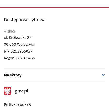
stopka
Dostępność cyfrowa
ADRES
ul. Królewska 27
00-060 Warszawa
NIP 5252955037
Regon 525189465
Na skróty
stopka
Strona
gov.pl
gov.pl
główna
gov.pl
Polityka cookies