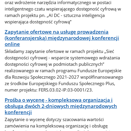
oraz wdrożenie narzędzia informatycznego w postaci
inteligentnego czatu wspierającego dostępność cyfrową w
ramach projektu pn. „AI DC - sztuczna inteligencja
wspierająca dostępność cyfrową”
Zapytanie ofertowe na usługę prowadzenia
(konferansjerską) międzynarodowej konferencji
online
Składamy zapytanie ofertowe w ramach projektu „Sieć
dostępności cyfrowej - wsparcie systemowego wdrażania
dostępności cyfrowej w podmiotach publicznych”
realizowanego w ramach programu Fundusze Europejskie
dla Rozwoju Społecznego 2021-2027 współfinansowanego
ze środków Europejskiego Funduszu Społecznego Plus,
numer projektu: FERS.03.02-IP.03-0001/23.
Prośba o wycenę - kompleksowa organizacja i
obsługa dwóch 2-dniowych międzynarodowych
konferencji
Zapytanie o wycenę dotyczy szacowania wartości
zamówienia na kompleksową organizację i obsługę