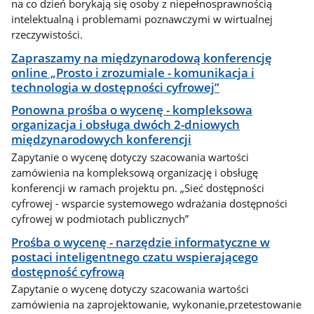
na co dzień borykają się osoby z niepełnosprawnością
intelektualną i problemami poznawczymi w wirtualnej
rzeczywistości.
Zapraszamy na międzynarodową konferencję
online „Prosto i zrozumiale - komunikacja i
technologia w dostępności cyfrowej”
Ponowna prośba o wycenę - kompleksowa
organizacja i obsługa dwóch 2-dniowych
międzynarodowych konferencji
Zapytanie o wycenę dotyczy szacowania wartości
zamówienia na kompleksową organizację i obsługę
konferencji w ramach projektu pn. „Sieć dostępności
cyfrowej - wsparcie systemowego wdrażania dostępności
cyfrowej w podmiotach publicznych”
Prośba o wycenę - narzędzie informatyczne w
postaci inteligentnego czatu wspierającego
dostępność cyfrową
Zapytanie o wycenę dotyczy szacowania wartości
zamówienia na zaprojektowanie, wykonanie,przetestowanie