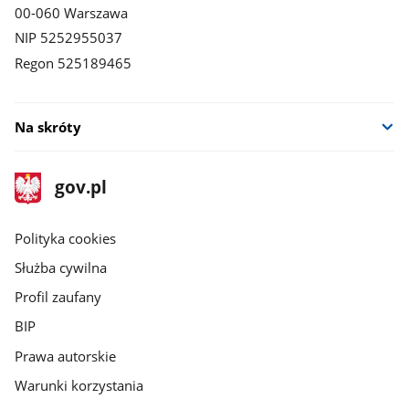
00-060 Warszawa
NIP 5252955037
Regon 525189465
Na skróty
stopka
Strona
gov.pl
gov.pl
główna
gov.pl
Polityka cookies
Służba cywilna
Profil zaufany
BIP
Prawa autorskie
Warunki korzystania