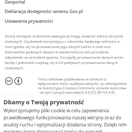
Geoportal
Deklaracja dostępności serwisu Gov.pl
Ustawienia prywatności
Strony dostępne w domenie www.gov.pl mogą zawierać adresy skrzynek
mailowych. Użytkownik korzystający z odnośnika będącego adresem e-
mail zgadza się na przetwarzanie jego danych (adres e-mail oraz
dobrowolnie podanych danych w wiadomości) w celu przesłania
odpowiedzi na przesłane pytania. Szczegóły przetwarzania danych przez
każdą z jednostek znajdują się w ich politykach przetwarzania danych
osobowych.
Treści tekstowe publikowane w serwisie (z
wyłączeniem treści audiowizualnych), są udostępniane
na licencji typu Creative Commons: uznanie autorstwa
- na tych samych warunkach 4.0 (CC BY-SA 4.0).
Materiały audiowizualne, w tym zdjęcia, materiały
Dbamy o Twoją prywatność
audio i wideo, są udostępniane na licencji typu
Creative Commons: uznanie autorstwa użycie
Wykorzystujemy pliki cookie w celu zapewnienia
niekomercyjne - bez utworów zależnych 4.0 (CC BY-
NC-ND 4.0), o ile nie jest to stwierdzone inaczej.
prawidłowego funkcjonowania naszej witryny oraz do
analizy ruchu i optymalizacji działania strony. Dzięki nim
możemy lepiej dostosować treści do potrzeb