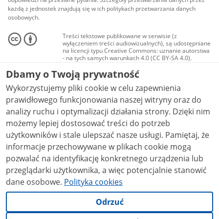
każdą z jednostek znajdują się w ich politykach przetwarzania danych
osobowych.
Treści tekstowe publikowane w serwisie (z
wyłączeniem treści audiowizualnych), są udostępniane
na licencji typu Creative Commons: uznanie autorstwa
- na tych samych warunkach 4.0 (CC BY-SA 4.0).
Materiały audiowizualne, w tym zdjęcia, materiały
Dbamy o Twoją prywatność
audio i wideo, są udostępniane na licencji typu
Creative Commons: uznanie autorstwa użycie
Wykorzystujemy pliki cookie w celu zapewnienia
niekomercyjne - bez utworów zależnych 4.0 (CC BY-
NC-ND 4.0), o ile nie jest to stwierdzone inaczej.
prawidłowego funkcjonowania naszej witryny oraz do
analizy ruchu i optymalizacji działania strony. Dzięki nim
możemy lepiej dostosować treści do potrzeb
użytkowników i stale ulepszać nasze usługi. Pamiętaj, że
informacje przechowywane w plikach cookie mogą
pozwalać na identyfikację konkretnego urządzenia lub
przeglądarki użytkownika, a więc potencjalnie stanowić
dane osobowe.
Polityka cookies
Odrzuć