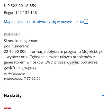
NIP 522-00-18-559
Regon 142 137 128
Mapa dojazdu Link otworzy się w nowym oknie
Link
otworzy
KONTAKT
się
Skontaktuj się z nami
w
pod numerem:
nowym
22 45 90 800 informacje dotyczące programu Mój Elektryk
oknie
– wybierz nr 4. Zgłoszenia ewentualnych problemów z
generatorem wniosków GWD proszę wysyłać pod adres:
gwd@nfosigw.gov.pl
W dni robocze
w godzinach: 7:30-15:00
Na skróty