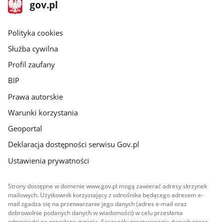
stopka
Strona
gov.pl
gov.pl
główna
gov.pl
Polityka cookies
Służba cywilna
Profil zaufany
BIP
Prawa autorskie
Warunki korzystania
Geoportal
Deklaracja dostępności serwisu Gov.pl
Ustawienia prywatności
Strony dostępne w domenie www.gov.pl mogą zawierać adresy skrzynek
mailowych. Użytkownik korzystający z odnośnika będącego adresem e-
mail zgadza się na przetwarzanie jego danych (adres e-mail oraz
dobrowolnie podanych danych w wiadomości) w celu przesłania
odpowiedzi na przesłane pytania. Szczegóły przetwarzania danych przez