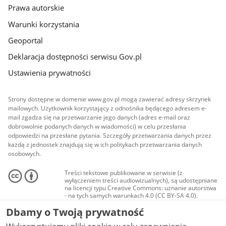
Prawa autorskie
Warunki korzystania
Geoportal
Deklaracja dostępności serwisu Gov.pl
Ustawienia prywatności
Strony dostępne w domenie www.gov.pl mogą zawierać adresy skrzynek
mailowych. Użytkownik korzystający z odnośnika będącego adresem e-
mail zgadza się na przetwarzanie jego danych (adres e-mail oraz
dobrowolnie podanych danych w wiadomości) w celu przesłania
odpowiedzi na przesłane pytania. Szczegóły przetwarzania danych przez
każdą z jednostek znajdują się w ich politykach przetwarzania danych
osobowych.
Treści tekstowe publikowane w serwisie (z
wyłączeniem treści audiowizualnych), są udostępniane
na licencji typu Creative Commons: uznanie autorstwa
- na tych samych warunkach 4.0 (CC BY-SA 4.0).
Materiały audiowizualne, w tym zdjęcia, materiały
Dbamy o Twoją prywatność
audio i wideo, są udostępniane na licencji typu
Creative Commons: uznanie autorstwa użycie
niekomercyjne - bez utworów zależnych 4.0 (CC BY-