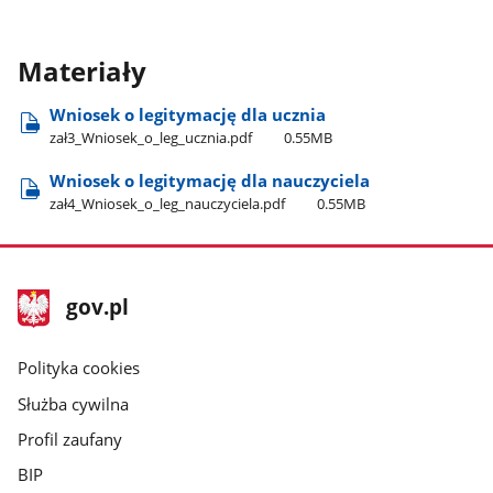
Materiały
Wniosek o legitymację dla ucznia
zał3​_Wniosek​_o​_leg​_ucznia.pdf
0.55MB
Wniosek o legitymację dla nauczyciela
zał4​_Wniosek​_o​_leg​_nauczyciela.pdf
0.55MB
stopka
Strona
gov.pl
gov.pl
główna
gov.pl
Polityka cookies
Służba cywilna
Profil zaufany
BIP