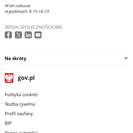
nowym
W dni robocze
oknie
w godzinach: 8:15-16:15
MEDIA SPOŁECZNOŚCIOWE:
Na skróty
stopka
Strona
gov.pl
gov.pl
główna
gov.pl
Polityka cookies
Służba cywilna
Profil zaufany
BIP
Prawa autorskie