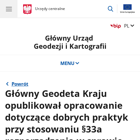
przejdź
gov.pl
Urzędy centralne
gov.pl
Urzędy
do
centralne
wyszukiwar
Zmień 
PL
Główny Urząd
Geodezji i Kartografii
MENU
Powrót
Główny Geodeta Kraju
opublikował opracowanie
dotyczące dobrych praktyk
przy stosowaniu §33a