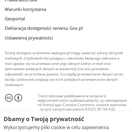
Warunki korzystania
Geoportal
Deklaracja dostępności serwisu Gov.pl
Ustawienia prywatności
Strony dostępne w domenie www.gov.pl mogą zawierać adresy skrzynek
mailowych. Użytkownik korzystający z odnośnika będącego adresem e-
mail zgadza się na przetwarzanie jego danych (adres e-mail oraz
dobrowolnie podanych danych w wiadomości) w celu przesłania
odpowiedzi na przesłane pytania. Szczegóły przetwarzania danych przez
każdą z jednostek znajdują się w ich politykach przetwarzania danych
osobowych.
Treści tekstowe publikowane w serwisie (z
wyłączeniem treści audiowizualnych), są udostępniane
na licencji typu Creative Commons: uznanie autorstwa
- na tych samych warunkach 4.0 (CC BY-SA 4.0).
Materiały audiowizualne, w tym zdjęcia, materiały
Dbamy o Twoją prywatność
audio i wideo, są udostępniane na licencji typu
Creative Commons: uznanie autorstwa użycie
Wykorzystujemy pliki cookie w celu zapewnienia
niekomercyjne - bez utworów zależnych 4.0 (CC BY-
NC-ND 4.0), o ile nie jest to stwierdzone inaczej.