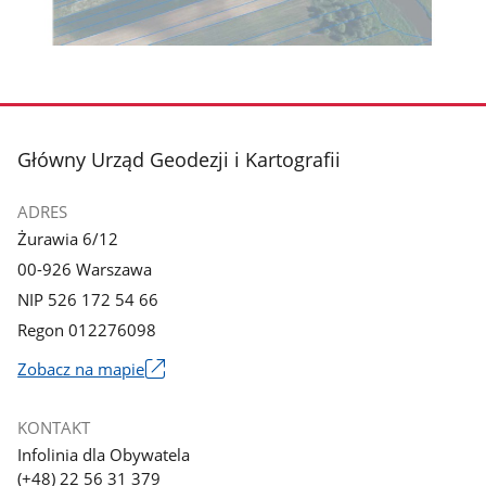
stopka
Główny Urząd Geodezji i Kartografii
ADRES
Żurawia 6/12
00-926 Warszawa
NIP 526 172 54 66
Regon 012276098
Zobacz na mapie
Link
otworzy
KONTAKT
się
Infolinia dla Obywatela
w
(+48) 22 56 31 379