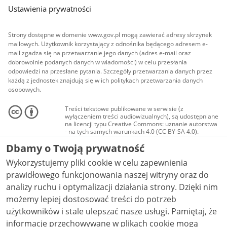
Ustawienia prywatności
Strony dostępne w domenie www.gov.pl mogą zawierać adresy skrzynek
mailowych. Użytkownik korzystający z odnośnika będącego adresem e-
mail zgadza się na przetwarzanie jego danych (adres e-mail oraz
dobrowolnie podanych danych w wiadomości) w celu przesłania
odpowiedzi na przesłane pytania. Szczegóły przetwarzania danych przez
każdą z jednostek znajdują się w ich politykach przetwarzania danych
osobowych.
Treści tekstowe publikowane w serwisie (z
wyłączeniem treści audiowizualnych), są udostępniane
na licencji typu Creative Commons: uznanie autorstwa
- na tych samych warunkach 4.0 (CC BY-SA 4.0).
Materiały audiowizualne, w tym zdjęcia, materiały
Dbamy o Twoją prywatność
audio i wideo, są udostępniane na licencji typu
Creative Commons: uznanie autorstwa użycie
Wykorzystujemy pliki cookie w celu zapewnienia
niekomercyjne - bez utworów zależnych 4.0 (CC BY-
NC-ND 4.0), o ile nie jest to stwierdzone inaczej.
prawidłowego funkcjonowania naszej witryny oraz do
analizy ruchu i optymalizacji działania strony. Dzięki nim
możemy lepiej dostosować treści do potrzeb
użytkowników i stale ulepszać nasze usługi. Pamiętaj, że
informacje przechowywane w plikach cookie mogą