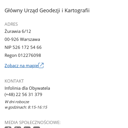
stopka
Główny Urząd Geodezji i Kartografii
ADRES
Żurawia 6/12
00-926 Warszawa
NIP 526 172 54 66
Regon 012276098
Zobacz na mapie
Link
otworzy
KONTAKT
się
Infolinia dla Obywatela
w
(+48) 22 56 31 379
nowym
W dni robocze
oknie
w godzinach: 8:15-16:15
MEDIA SPOŁECZNOŚCIOWE: