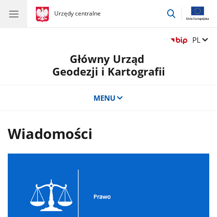
przejdź
gov.pl
Urzędy centralne
gov.pl
Urzędy
do
centralne
wyszukiwar
Zmień 
PL
Główny Urząd
Geodezji i Kartografii
MENU
Wiadomości