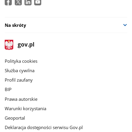
Na skróty
stopka
Strona
gov.pl
gov.pl
główna
gov.pl
Polityka cookies
Służba cywilna
Profil zaufany
BIP
Prawa autorskie
Warunki korzystania
Geoportal
Deklaracja dostępności serwisu Gov.pl