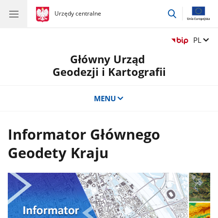
przejdź
gov.pl
Urzędy centralne
gov.pl
Urzędy
do
centralne
wyszukiwar
Zmień 
PL
Główny Urząd
Geodezji i Kartografii
MENU
Informator Głównego
Geodety Kraju