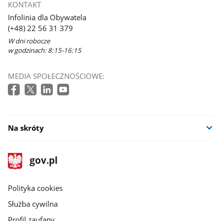
KONTAKT
się
Infolinia dla Obywatela
w
(+48) 22 56 31 379
nowym
W dni robocze
oknie
w godzinach: 8:15-16:15
MEDIA SPOŁECZNOŚCIOWE:
Na skróty
stopka
Strona
gov.pl
gov.pl
główna
gov.pl
Polityka cookies
Służba cywilna
Profil zaufany