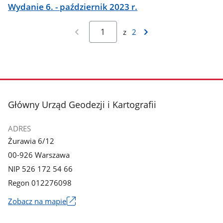
Wydanie 6. - październik 2023 r.
z
2
stopka
Główny Urząd Geodezji i Kartografii
ADRES
Żurawia 6/12
00-926 Warszawa
NIP 526 172 54 66
Regon 012276098
Zobacz na mapie
Link
otworzy