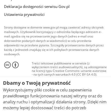
Deklaracja dostępności serwisu Gov.pl
Ustawienia prywatności
Strony dostępne w domenie www.gov.pl mogą zawierać adresy skrzynek
mailowych. Użytkownik korzystający z odnośnika będącego adresem e-
mail zgadza się na przetwarzanie jego danych (adres e-mail oraz
dobrowolnie podanych danych w wiadomości) w celu przesłania
odpowiedzi na przesłane pytania. Szczegóły przetwarzania danych przez
każdą z jednostek znajdują się w ich politykach przetwarzania danych
osobowych.
Treści tekstowe publikowane w serwisie (z
wyłączeniem treści audiowizualnych), są udostępniane
na licencji typu Creative Commons: uznanie autorstwa
- na tych samych warunkach 4.0 (CC BY-SA 4.0).
Materiały audiowizualne, w tym zdjęcia, materiały
Dbamy o Twoją prywatność
audio i wideo, są udostępniane na licencji typu
Creative Commons: uznanie autorstwa użycie
Wykorzystujemy pliki cookie w celu zapewnienia
niekomercyjne - bez utworów zależnych 4.0 (CC BY-
NC-ND 4.0), o ile nie jest to stwierdzone inaczej.
prawidłowego funkcjonowania naszej witryny oraz do
analizy ruchu i optymalizacji działania strony. Dzięki nim
możemy lepiej dostosować treści do potrzeb