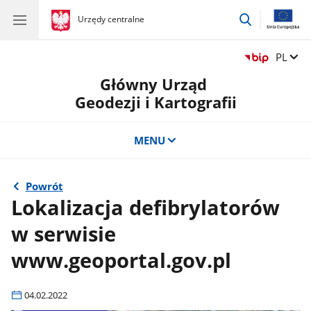
przejdź
gov.pl
Urzędy centralne
gov.pl
Urzędy
do
centralne
wyszukiwar
Zmień 
PL
Główny Urząd
Geodezji i Kartografii
MENU
Powrót
Lokalizacja defibrylatorów
w serwisie
www.geoportal.gov.pl
04.02.2022