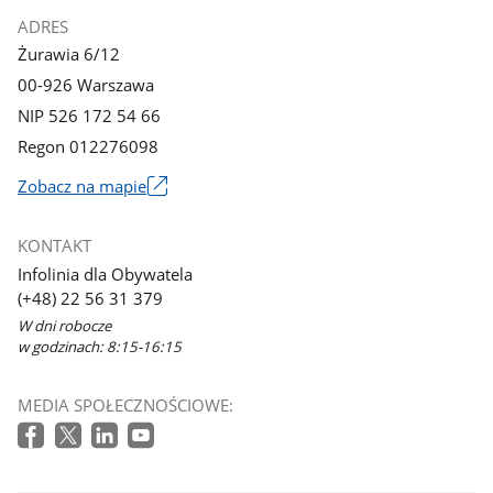
ADRES
Żurawia 6/12
00-926 Warszawa
NIP 526 172 54 66
Regon 012276098
Zobacz na mapie
Link
otworzy
KONTAKT
się
Infolinia dla Obywatela
w
(+48) 22 56 31 379
nowym
W dni robocze
oknie
w godzinach: 8:15-16:15
MEDIA SPOŁECZNOŚCIOWE: