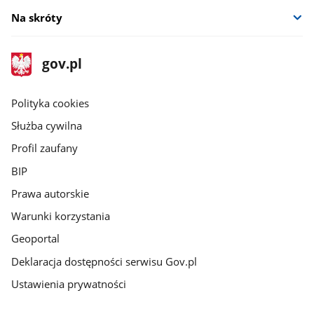
Na skróty
stopka
Strona
gov.pl
gov.pl
główna
gov.pl
Polityka cookies
Służba cywilna
Profil zaufany
BIP
Prawa autorskie
Warunki korzystania
Geoportal
Deklaracja dostępności serwisu Gov.pl
Ustawienia prywatności