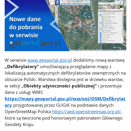
W serwisie
www.geoportal.gov.pl
dodaliśmy nową warstwę
„Defibrylatory”
umożliwiającą przeglądanie mapy z
lokalizacją automatycznych defibrylatorów zewnętrznych na
obszarze Polski. Warstwa dostępna jest w drzewku warstw,
w sekcji „
Obiekty użyteczności publicznej”
i prezentuje
dane z usługi WMS
https://mapy.geoportal.gov.pl/wss/ext/OSM/Defibrylat
ory
przygotowane
j
przez GUGiK na podstawie danych
OpenStreetMap Polska
https://aed.openstreetmap.org.pl/
,
które są tworzone pod honorowym patronatem Głównego
Geodety Kraju.