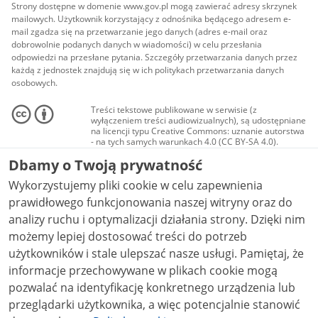
Strony dostępne w domenie www.gov.pl mogą zawierać adresy skrzynek
mailowych. Użytkownik korzystający z odnośnika będącego adresem e-
mail zgadza się na przetwarzanie jego danych (adres e-mail oraz
dobrowolnie podanych danych w wiadomości) w celu przesłania
odpowiedzi na przesłane pytania. Szczegóły przetwarzania danych przez
każdą z jednostek znajdują się w ich politykach przetwarzania danych
osobowych.
Treści tekstowe publikowane w serwisie (z
wyłączeniem treści audiowizualnych), są udostępniane
na licencji typu Creative Commons: uznanie autorstwa
- na tych samych warunkach 4.0 (CC BY-SA 4.0).
Materiały audiowizualne, w tym zdjęcia, materiały
Dbamy o Twoją prywatność
audio i wideo, są udostępniane na licencji typu
Creative Commons: uznanie autorstwa użycie
Wykorzystujemy pliki cookie w celu zapewnienia
niekomercyjne - bez utworów zależnych 4.0 (CC BY-
NC-ND 4.0), o ile nie jest to stwierdzone inaczej.
prawidłowego funkcjonowania naszej witryny oraz do
analizy ruchu i optymalizacji działania strony. Dzięki nim
możemy lepiej dostosować treści do potrzeb
użytkowników i stale ulepszać nasze usługi. Pamiętaj, że
informacje przechowywane w plikach cookie mogą
pozwalać na identyfikację konkretnego urządzenia lub
przeglądarki użytkownika, a więc potencjalnie stanowić