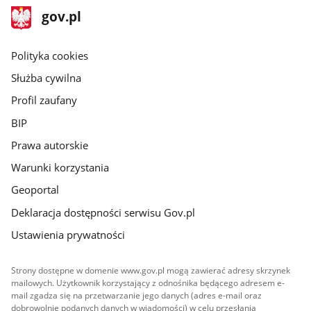
stopka
Strona
gov.pl
gov.pl
główna
gov.pl
Polityka cookies
Służba cywilna
Profil zaufany
BIP
Prawa autorskie
Warunki korzystania
Geoportal
Deklaracja dostępności serwisu Gov.pl
Ustawienia prywatności
Strony dostępne w domenie www.gov.pl mogą zawierać adresy skrzynek
mailowych. Użytkownik korzystający z odnośnika będącego adresem e-
mail zgadza się na przetwarzanie jego danych (adres e-mail oraz
dobrowolnie podanych danych w wiadomości) w celu przesłania