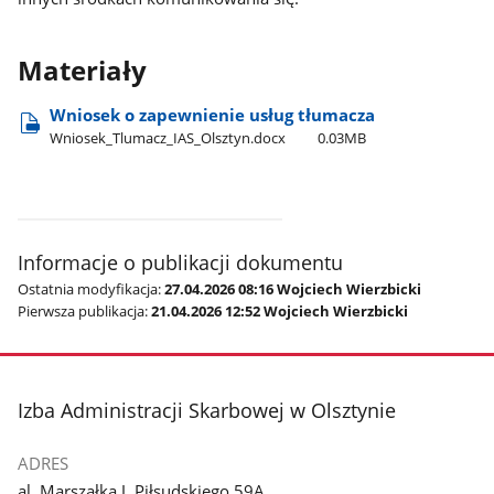
Materiały
Wniosek o zapewnienie usług tłumacza
Wniosek​_Tlumacz​_IAS​_Olsztyn.docx
0.03MB
Informacje o publikacji dokumentu
Ostatnia modyfikacja:
27.04.2026 08:16 Wojciech Wierzbicki
Pierwsza publikacja:
21.04.2026 12:52 Wojciech Wierzbicki
stopka
Izba Administracji Skarbowej w Olsztynie
ADRES
al. Marszałka J. Piłsudskiego 59A,