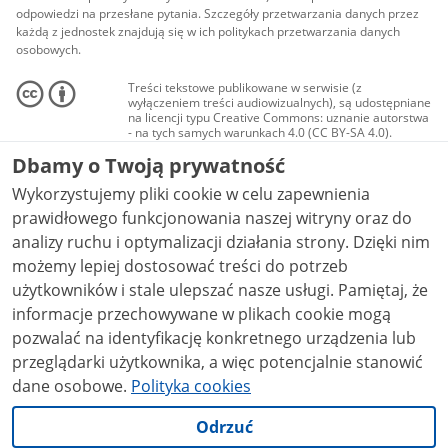
odpowiedzi na przesłane pytania. Szczegóły przetwarzania danych przez
każdą z jednostek znajdują się w ich politykach przetwarzania danych
osobowych.
Treści tekstowe publikowane w serwisie (z
wyłączeniem treści audiowizualnych), są udostępniane
na licencji typu Creative Commons: uznanie autorstwa
- na tych samych warunkach 4.0 (CC BY-SA 4.0).
Materiały audiowizualne, w tym zdjęcia, materiały
Dbamy o Twoją prywatność
audio i wideo, są udostępniane na licencji typu
Creative Commons: uznanie autorstwa użycie
Wykorzystujemy pliki cookie w celu zapewnienia
niekomercyjne - bez utworów zależnych 4.0 (CC BY-
NC-ND 4.0), o ile nie jest to stwierdzone inaczej.
prawidłowego funkcjonowania naszej witryny oraz do
analizy ruchu i optymalizacji działania strony. Dzięki nim
możemy lepiej dostosować treści do potrzeb
użytkowników i stale ulepszać nasze usługi. Pamiętaj, że
informacje przechowywane w plikach cookie mogą
pozwalać na identyfikację konkretnego urządzenia lub
przeglądarki użytkownika, a więc potencjalnie stanowić
dane osobowe.
Polityka cookies
Odrzuć