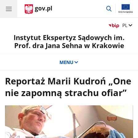
gov.pl
przejdź
do
wyszukiwar
Zmień 
PL
Instytut Ekspertyz Sądowych im.
Prof. dra Jana Sehna w Krakowie
MENU
Reportaż Marii Kudroń „One
nie zapomną strachu ofiar”