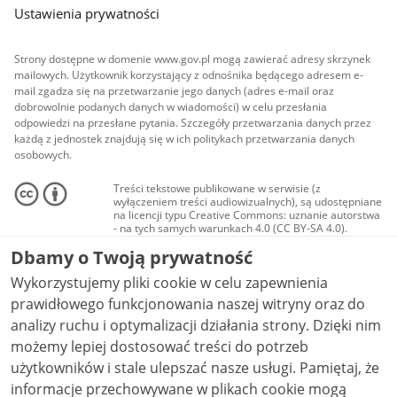
Ustawienia prywatności
Strony dostępne w domenie www.gov.pl mogą zawierać adresy skrzynek
mailowych. Użytkownik korzystający z odnośnika będącego adresem e-
mail zgadza się na przetwarzanie jego danych (adres e-mail oraz
dobrowolnie podanych danych w wiadomości) w celu przesłania
odpowiedzi na przesłane pytania. Szczegóły przetwarzania danych przez
każdą z jednostek znajdują się w ich politykach przetwarzania danych
osobowych.
Treści tekstowe publikowane w serwisie (z
wyłączeniem treści audiowizualnych), są udostępniane
na licencji typu Creative Commons: uznanie autorstwa
- na tych samych warunkach 4.0 (CC BY-SA 4.0).
Materiały audiowizualne, w tym zdjęcia, materiały
Dbamy o Twoją prywatność
audio i wideo, są udostępniane na licencji typu
Creative Commons: uznanie autorstwa użycie
Wykorzystujemy pliki cookie w celu zapewnienia
niekomercyjne - bez utworów zależnych 4.0 (CC BY-
NC-ND 4.0), o ile nie jest to stwierdzone inaczej.
prawidłowego funkcjonowania naszej witryny oraz do
analizy ruchu i optymalizacji działania strony. Dzięki nim
możemy lepiej dostosować treści do potrzeb
użytkowników i stale ulepszać nasze usługi. Pamiętaj, że
informacje przechowywane w plikach cookie mogą