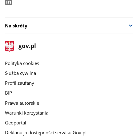
Na skróty
stopka
Strona
gov.pl
gov.pl
główna
gov.pl
Polityka cookies
Służba cywilna
Profil zaufany
BIP
Prawa autorskie
Warunki korzystania
Geoportal
Deklaracja dostępności serwisu Gov.pl