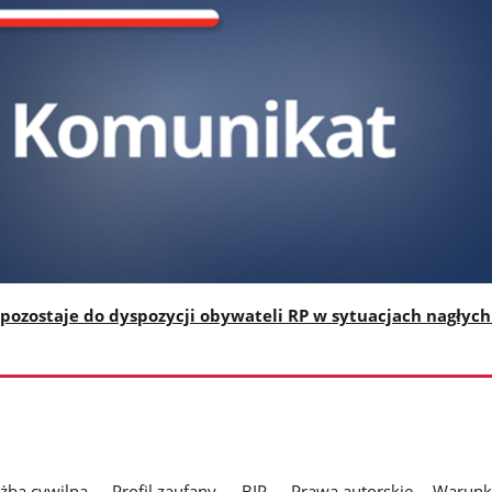
pozostaje do dyspozycji obywateli RP w sytuacjach nagłych
użba cywilna
Profil zaufany
BIP
Prawa autorskie
Warunki