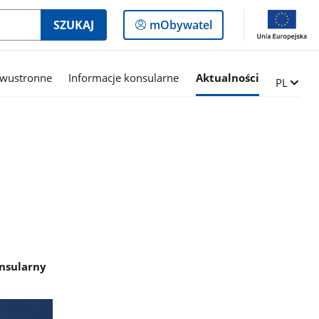
Logowanie
SZUKAJ
mObywatel
do
panelu
dwustronne
Informacje konsularne
Aktualności
Zmień ję
PL
onsularny