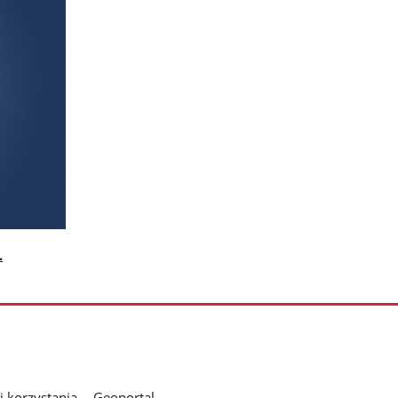
.
 korzystania
Geoportal