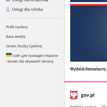
Usługi dla rolnika
Profil zaufany
Baza wiedzy
Serwis Służby Cywilnej
Сайт для громадян України
–
Serwis dla obywateli Ukrainy
Wydział Konsularny 
stopka
Strona
gov.pl
gov.pl
główna
Polityka cookies
Sł