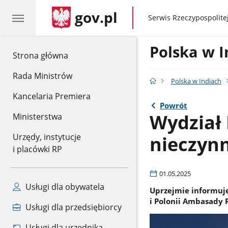
gov.pl
gov.pl
Serwis Rzeczypospolitej
Polska w I
gov.pl
Strona główna
Rada Ministrów
Polska w Indiach
Kancelaria Premiera
Powrót
Wydział 
Ministerstwa
nieczynny
Urzędy, instytucje
i placówki RP
01.05.2025
Usługi dla obywatela
Uprzejmie informuje
i Polonii Ambasady 
Usługi dla przedsiębiorcy
Usługi dla urzędnika