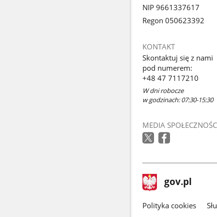
NIP 9661337617
Regon 050623392
KONTAKT
Skontaktuj się z nami
pod numerem:
+48 47 7117210
W dni robocze
w godzinach: 07:30-15:30
MEDIA SPOŁECZNOŚC
stopka
Strona
gov.pl
gov.pl
główna
gov.pl
Polityka cookies
Sł