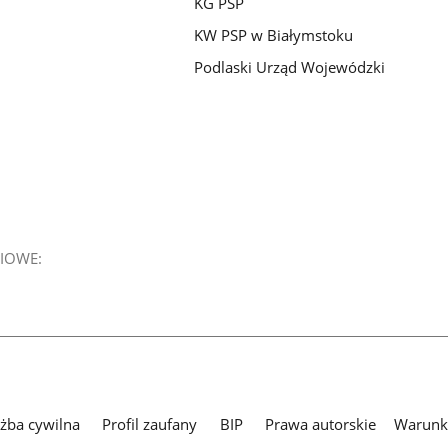
KG PSP
KW PSP w Białymstoku
Podlaski Urząd Wojewódzki
IOWE:
użba cywilna
Profil zaufany
BIP
Prawa autorskie
Warunki