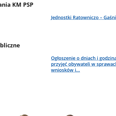
ania KM PSP
Jednostki Ratowniczo – Gaśn
bliczne
Ogłoszenie o dniach i godzin
przyjęć obywateli w sprawac
wniosków i...