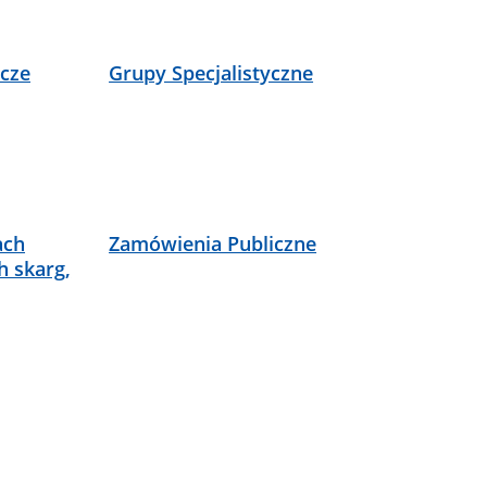
icze
Grupy Specjalistyczne
ach
Zamówienia Publiczne
h skarg,