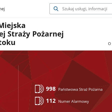
nej
Miejska
j Straży Pożarnej
toku
O 
998
Państwowa Straż Pożarna
112
Numer Alarmowy