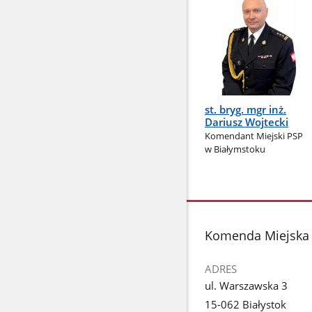
st. bryg. mgr inż.
Dariusz Wojtecki
Komendant Miejski PSP
w Białymstoku
stopka
Komenda Miejska 
ADRES
ul. Warszawska 3
15-062 Białystok