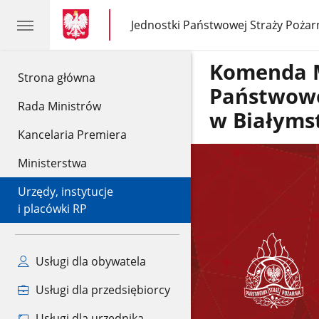
gov.pl
gov.pl
Jednostki Państwowej Straży Pożar
gov.pl
Jednostki
Państwowej
Straży
Komenda 
Pożarnej
gov.pl
Strona główna
Państwowe
Rada Ministrów
w Białyms
Kancelaria Premiera
Ministerstwa
Urzędy, instytucje
i placówki RP
Usługi dla obywatela
Usługi dla przedsiębiorcy
Usługi dla urzędnika