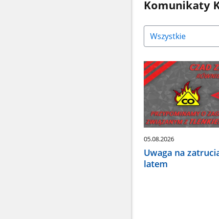
Komunikaty K
Naciśnij
strzałkę
w
dół,
aby
wybrać
odpowiednią
pozycję.
Dane
zaktualizują
się
05.08.2026
automatycznie.
Uwaga na zatruci
latem