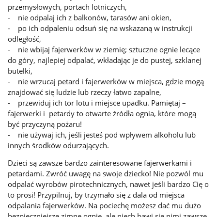
przemysłowych, portach lotniczych,
- nie odpalaj ich z balkonów, tarasów ani okien,
- po ich odpaleniu odsuń się na wskazaną w instrukcji
odległość,
- nie wbijaj fajerwerków w ziemię; sztuczne ognie lecące
do góry, najlepiej odpalać, wkładając je do pustej, szklanej
butelki,
- nie wrzucaj petard i fajerwerków w miejsca, gdzie mogą
znajdować się ludzie lub rzeczy łatwo zapalne,
- przewiduj ich tor lotu i miejsce upadku. Pamiętaj –
fajerwerki i petardy to otwarte źródła ognia, które mogą
być przyczyną pożaru!
- nie używaj ich, jeśli jesteś pod wpływem alkoholu lub
innych środków odurzających.
Dzieci są zawsze bardzo zainteresowane fajerwerkami i
petardami. Zwróć uwagę na swoje dziecko! Nie pozwól mu
odpalać wyrobów pirotechnicznych, nawet jeśli bardzo Cię o
to prosi! Przypilnuj, by trzymało się z dala od miejsca
odpalania fajerwerków. Na pociechę możesz dać mu dużo
bezpieczniejsze zimne ognie, ale niech bawi się nimi zawsze