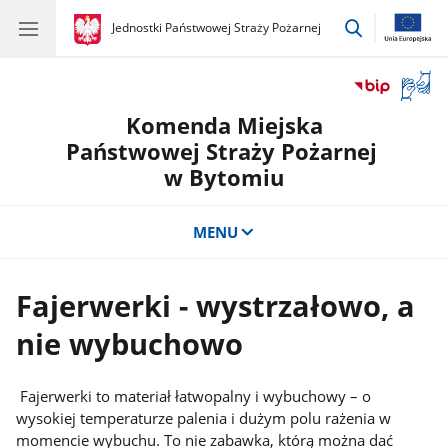
przejdź
gov.pl
Jednostki Państwowej Straży Pożarnej
gov.pl
Jednostki
do
Państwowej
wyszukiwar
Straży
Otwór
Pożarnej
okno
Komenda Miejska
z
tłuma
Państwowej Straży Pożarnej
języka
w Bytomiu
migow
MENU
Fajerwerki - wystrzałowo, a
nie wybuchowo
Fajerwerki to materiał łatwopalny i wybuchowy – o
wysokiej temperaturze palenia i dużym polu rażenia w
momencie wybuchu. To nie zabawka, którą można dać