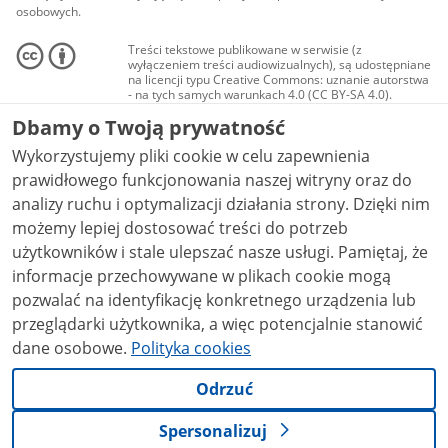
osobowych.
Treści tekstowe publikowane w serwisie (z
wyłączeniem treści audiowizualnych), są udostępniane
na licencji typu Creative Commons: uznanie autorstwa
- na tych samych warunkach 4.0 (CC BY-SA 4.0).
Materiały audiowizualne, w tym zdjęcia, materiały
Dbamy o Twoją prywatność
audio i wideo, są udostępniane na licencji typu
Creative Commons: uznanie autorstwa użycie
Wykorzystujemy pliki cookie w celu zapewnienia
niekomercyjne - bez utworów zależnych 4.0 (CC BY-
NC-ND 4.0), o ile nie jest to stwierdzone inaczej.
prawidłowego funkcjonowania naszej witryny oraz do
analizy ruchu i optymalizacji działania strony. Dzięki nim
możemy lepiej dostosować treści do potrzeb
użytkowników i stale ulepszać nasze usługi. Pamiętaj, że
informacje przechowywane w plikach cookie mogą
pozwalać na identyfikację konkretnego urządzenia lub
przeglądarki użytkownika, a więc potencjalnie stanowić
dane osobowe.
Polityka cookies
Odrzuć
Spersonalizuj