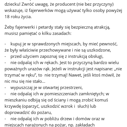
dziecku! Zwróć uwagę, że producent (nie bez przyczyny)
wskazuje, iż fajerwerków mogą używać tylko osoby powyżej
18 roku życia.
Żeby fajerwerki i petardy stały się bezpieczną atrakcją,
musisz pamiętać o kilku zasadach:
- kupuj je w sprawdzonych miejscach, by mieć pewność,
że były właściwie przechowywane i nie są uszkodzone,
- przed użyciem zapoznaj się z instrukcją obsługi,
- nie odpalaj ich w rękach. Jest to przyczyną bardzo wielu
poważnych urazów rąk. Jeżeli w instrukcji jest napisane: „nie
trzymać w ręku”, to nie trzymaj! Nawet, jeśli ktoś mówił, że
nic mu się nie stało…
- wypuszczaj je w otwartej przestrzeni,
- nie odpalaj ich w pomieszczeniach zamkniętych; w
mieszkaniu odbiją się od ściany i mogą zrobić komuś
krzywdę (oparzyć, uszkodzić wzrok i słuch) lub
doprowadzić do pożaru,
- nie odpalaj ich w pobliżu drzew i domów oraz w
miejscach narażonych na pożar, np. zakładach