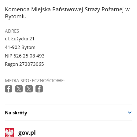
z
stopka
Komenda Miejska Państwowej Straży Pożarnej w
galerii.
Bytomiu
ADRES
ul. Łużycka 21
41-902 Bytom
NIP 626 25 08 493
Regon 273073065
MEDIA SPOŁECZNOŚCIOWE:
Na skróty
stopka
Strona
gov.pl
gov.pl