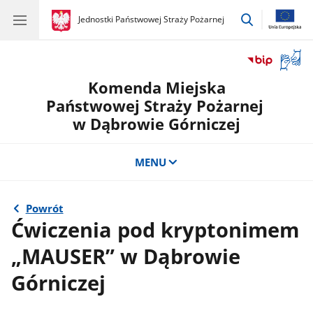
przejdź
gov.pl
Jednostki Państwowej Straży Pożarnej
gov.pl
Jednostki
do
Państwowej
wyszukiwar
Straży
Otwór
Pożarnej
okno
Komenda Miejska
z
tłuma
Państwowej Straży Pożarnej
języka
w Dąbrowie Górniczej
migow
MENU
Powrót
Ćwiczenia pod kryptonimem
„MAUSER” w Dąbrowie
Górniczej