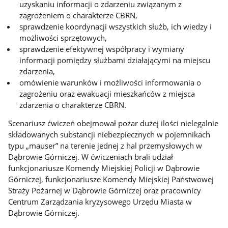
uzyskaniu informacji
o zdarzeniu związanym z
zagrożeniem o charakterze CBRN,
sprawdzenie koordynacji wszystkich służb, ich wiedzy i
możliwości sprzętowych,
sprawdzenie efektywnej wsp
ó
łpracy i wymiany
informacji pomiędzy służbami działającymi na miejscu
zdarzenia,
om
ówienie warunków i mo
żliwości informowania o
zagrożeniu oraz ewakuacji mieszkańc
ów z miejsca
zdarzenia o charakterze CBRN.
Scenariusz
ćwiczeń obejmował pożar dużej ilości nielegalnie
składowanych substancji niebezpiecznych w pojemnikach
typu
„mauser” na terenie jednej z hal przemys
łowych w
Dąbrowie G
órniczej. W
ćwiczeniach brali udział
funkcjonariusze Komendy Miejskiej Policji
w Dąbrowie
G
órniczej, funkcjonariusze Komendy Miejskiej Pa
ństwowej
Straży Pożarnej w Dąbrowie G
órniczej oraz pracownicy
Centrum Zarz
ądzania kryzysowego Urzędu Miasta w
Dąbrowie G
órniczej.