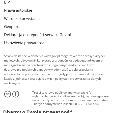
BIP
Prawa autorskie
Warunki korzystania
Geoportal
Deklaracja dostępności serwisu Gov.pl
Ustawienia prywatności
Strony dostępne w domenie www.gov.pl mogą zawierać adresy skrzynek
mailowych. Użytkownik korzystający z odnośnika będącego adresem e-
mail zgadza się na przetwarzanie jego danych (adres e-mail oraz
dobrowolnie podanych danych w wiadomości) w celu przesłania
odpowiedzi na przesłane pytania. Szczegóły przetwarzania danych przez
każdą z jednostek znajdują się w ich politykach przetwarzania danych
osobowych.
Treści tekstowe publikowane w serwisie (z
wyłączeniem treści audiowizualnych), są udostępniane
na licencji typu Creative Commons: uznanie autorstwa
- na tych samych warunkach 4.0 (CC BY-SA 4.0).
Materiały audiowizualne, w tym zdjęcia, materiały
Dbamy o Twoją prywatność
audio i wideo, są udostępniane na licencji typu