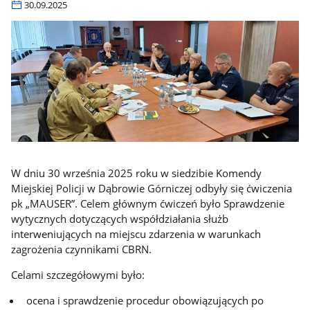
30.09.2025
W dniu 30 wrze
śnia 2025 roku w siedzibie Komendy
Miejskiej Policji w Dąbrowie G
órniczej odby
ły się ćwiczenia
pk
„MAUSER”.
Celem g
ł
ównym
ćwiczeń było Sprawdzenie
wytycznych dotyczących wsp
ó
łdziałania służb
interweniujących na miejscu zdarzenia w warunkach
zagrożenia czynnikami CBRN.
Celami szczeg
ó
łowymi było:
ocena i sprawdzenie procedur obowiązujących po