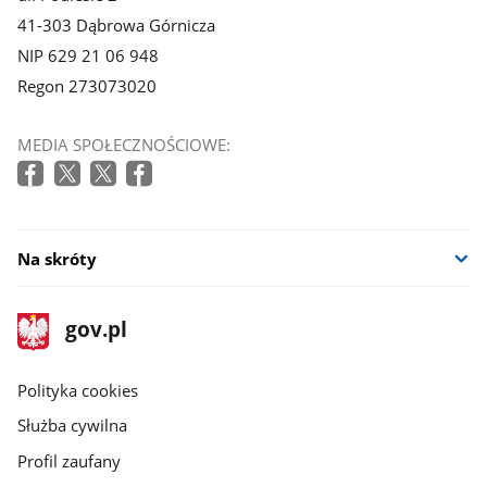
41-303 Dąbrowa Górnicza
NIP 629 21 06 948
Regon 273073020
MEDIA SPOŁECZNOŚCIOWE:
Na skróty
stopka
Strona
gov.pl
gov.pl
główna
gov.pl
Polityka cookies
Służba cywilna
Profil zaufany