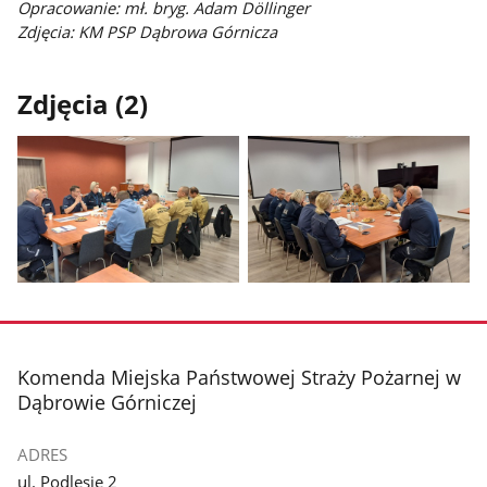
Opracowanie: m
ł. bryg. Adam D
öllinger
Zdjęcia: KM PSP Dąbrowa Górnicza
Zdjęcia (2)
Pokaż
Pokaż
zdjęcie
zdjęcie
1
2
z
z
stopka
Komenda Miejska Państwowej Straży Pożarnej w
galerii.
galerii.
Dąbrowie Górniczej
ADRES
ul. Podlesie 2