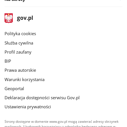
stopka
Strona
gov.pl
gov.pl
główna
gov.pl
Polityka cookies
Służba cywilna
Profil zaufany
BIP
Prawa autorskie
Warunki korzystania
Geoportal
Deklaracja dostępności serwisu Gov.pl
Ustawienia prywatności
Strony dostępne w domenie www.gov.pl mogą zawierać adresy skrzynek
mailowych. Użytkownik korzystający z odnośnika będącego adresem e-