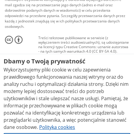
mail zgadza się na przetwarzanie jego danych (adres e-mail oraz
dobrowolnie podanych danych w wiadomości) w celu przesłania
odpowiedzi na przesłane pytania. Szczegóły przetwarzania danych przez
każdą z jednostek znajdują się w ich politykach przetwarzania danych
osobowych.
Treści tekstowe publikowane w serwisie (z
wyłączeniem treści audiowizualnych), są udostępniane
na licencji typu Creative Commons: uznanie autorstwa
- na tych samych warunkach 4.0 (CC BY-SA 4.0).
Materiały audiowizualne, w tym zdjęcia, materiały
Dbamy o Twoją prywatność
audio i wideo, są udostępniane na licencji typu
Creative Commons: uznanie autorstwa użycie
Wykorzystujemy pliki cookie w celu zapewnienia
niekomercyjne - bez utworów zależnych 4.0 (CC BY-
NC-ND 4.0), o ile nie jest to stwierdzone inaczej.
prawidłowego funkcjonowania naszej witryny oraz do
analizy ruchu i optymalizacji działania strony. Dzięki nim
możemy lepiej dostosować treści do potrzeb
użytkowników i stale ulepszać nasze usługi. Pamiętaj, że
informacje przechowywane w plikach cookie mogą
pozwalać na identyfikację konkretnego urządzenia lub
przeglądarki użytkownika, a więc potencjalnie stanowić
dane osobowe.
Polityka cookies