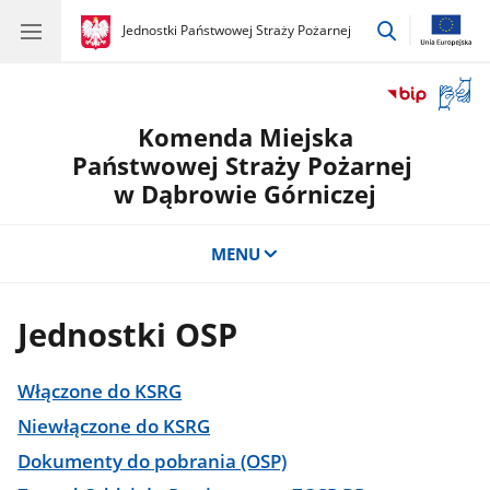
przejdź
gov.pl
Jednostki Państwowej Straży Pożarnej
gov.pl
Jednostki
do
Państwowej
wyszukiwar
Straży
Otwór
Pożarnej
okno
Komenda Miejska
z
tłuma
Państwowej Straży Pożarnej
języka
w Dąbrowie Górniczej
migow
MENU
Jednostki OSP
Włączone do KSRG
Niewłączone do KSRG
Dokumenty do pobrania (OSP)