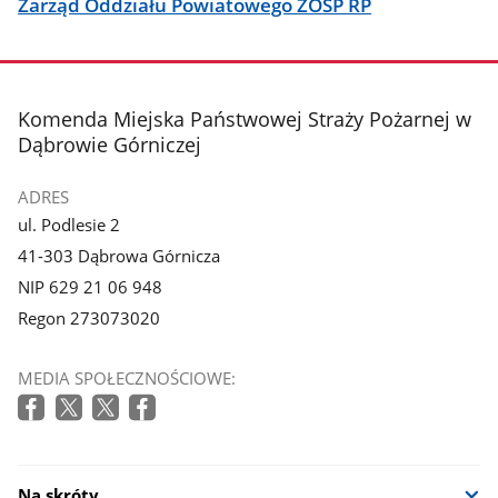
Zarząd Oddziału Powiatowego ZOSP RP
stopka
Komenda Miejska Państwowej Straży Pożarnej w
Dąbrowie Górniczej
ADRES
ul. Podlesie 2
41-303 Dąbrowa Górnicza
NIP 629 21 06 948
Regon 273073020
MEDIA SPOŁECZNOŚCIOWE:
Na skróty