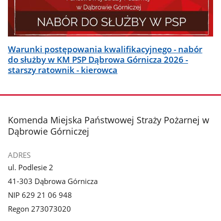
Warunki postępowania kwalifikacyjnego - nabór
do służby w KM PSP Dąbrowa Górnicza 2026 -
starszy ratownik - kierowca
stopka
Komenda Miejska Państwowej Straży Pożarnej w
Dąbrowie Górniczej
ADRES
ul. Podlesie 2
41-303 Dąbrowa Górnicza
NIP 629 21 06 948
Regon 273073020