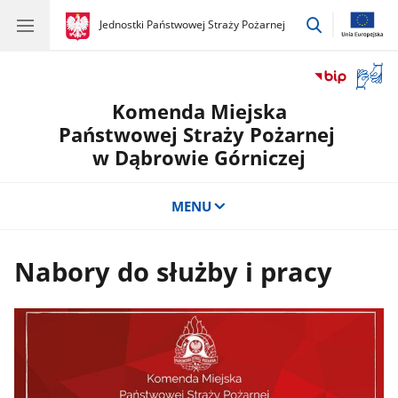
przejdź
gov.pl
Jednostki Państwowej Straży Pożarnej
gov.pl
Jednostki
do
Państwowej
wyszukiwar
Straży
Otwór
Pożarnej
okno
Komenda Miejska
z
tłuma
Państwowej Straży Pożarnej
języka
w Dąbrowie Górniczej
migow
MENU
Nabory do służby i pracy