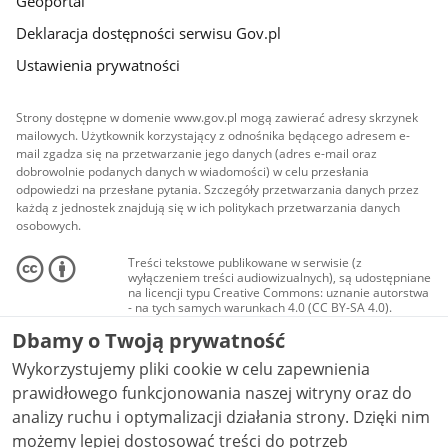
Geoportal
Deklaracja dostępności serwisu Gov.pl
Ustawienia prywatności
Strony dostępne w domenie www.gov.pl mogą zawierać adresy skrzynek
mailowych. Użytkownik korzystający z odnośnika będącego adresem e-
mail zgadza się na przetwarzanie jego danych (adres e-mail oraz
dobrowolnie podanych danych w wiadomości) w celu przesłania
odpowiedzi na przesłane pytania. Szczegóły przetwarzania danych przez
każdą z jednostek znajdują się w ich politykach przetwarzania danych
osobowych.
Treści tekstowe publikowane w serwisie (z
wyłączeniem treści audiowizualnych), są udostępniane
na licencji typu Creative Commons: uznanie autorstwa
- na tych samych warunkach 4.0 (CC BY-SA 4.0).
Materiały audiowizualne, w tym zdjęcia, materiały
Dbamy o Twoją prywatność
audio i wideo, są udostępniane na licencji typu
Creative Commons: uznanie autorstwa użycie
Wykorzystujemy pliki cookie w celu zapewnienia
niekomercyjne - bez utworów zależnych 4.0 (CC BY-
NC-ND 4.0), o ile nie jest to stwierdzone inaczej.
prawidłowego funkcjonowania naszej witryny oraz do
analizy ruchu i optymalizacji działania strony. Dzięki nim
możemy lepiej dostosować treści do potrzeb