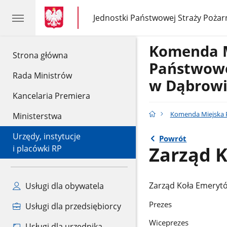
gov.pl
gov.pl
Jednostki Państwowej Straży Pożar
gov.pl
Jednostki
Państwowej
Straży
Komenda 
Pożarnej
gov.pl
Strona główna
Państwowe
Rada Ministrów
w Dąbrowi
Kancelaria Premiera
Komenda Miejska P
Ministerstwa
Urzędy, instytucje
Powrót
Zarząd 
i placówki RP
Zarząd Koła Emerytó
Usługi dla obywatela
Preze
Usługi dla przedsiębiorcy
Wiceprez
Usługi dla urzędnika