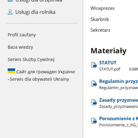
Wiceprez
Usługi dla rolnika
Skarbn
Sekreta
Profil zaufany
Baza wiedzy
Materiały
Serwis Służby Cywilnej
STATUT
STATUT.pdf
0.6
Сайт для громадян України
–
Serwis dla obywateli Ukrainy
Regulamin przyz
Regulamin​_przyznawa
Zasady przyznaw
Zasady​_przyznawania
Porozumienie z 
Porozumienie​_z​_KG​_