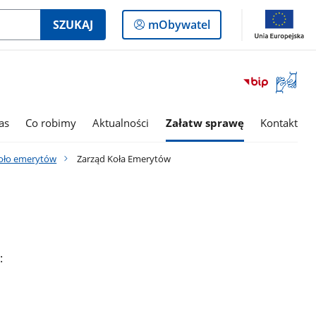
Logowanie
SZUKAJ
mObywatel
do
panelu
Otwórz
okno
z
tłumac
as
Co robimy
Aktualności
Załatw sprawę
Kontakt
języka
migowe
oło emerytów
Zarząd Koła Emerytów
: