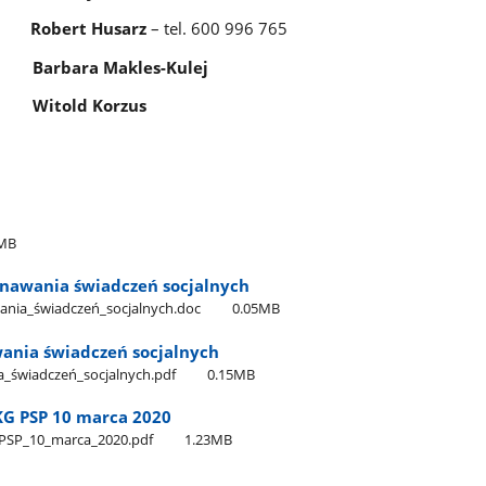
es
Robert Husarz
– tel. 600 996 765
ik
Barbara Makles-Kulej
rz
Witold Korzus
8MB
nawania świadczeń socjalnych
nia​_świadczeń​_socjalnych.doc
0.05MB
ania świadczeń socjalnych
​_świadczeń​_socjalnych.pdf
0.15MB
KG PSP 10 marca 2020
PSP​_10​_marca​_2020.pdf
1.23MB