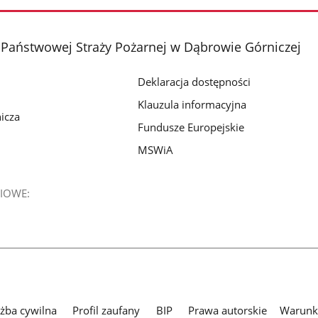
Państwowej Straży Pożarnej w Dąbrowie Górniczej
Deklaracja dostępności
Klauzula informacyjna
icza
Fundusze Europejskie
MSWiA
IOWE:
użba cywilna
Profil zaufany
BIP
Prawa autorskie
Warunki