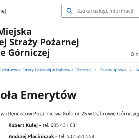
nej
Miejska
j Straży Pożarnej
e Górniczej
O n
aństwowej Straży Pożarnej w Dąbrowie Górniczej
Załatw sprawę
K
Koła Emerytów
w i Rencistów Pożarnictwa Koło nr 25 w Dąbrowie Górniczej
s
Robert Kulej
– tel. 605 431 631
es
Andrzej Płóciniczak
– tel. 502 651 558