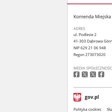
stopka
Komenda Miejska 
ADRES
ul. Podlesie 2
41-303 Dąbrowa Górn
NIP 629 21 06 948
Regon 273073020
MEDIA SPOŁECZNOŚC
stopka
Strona
gov.pl
gov.pl
główna
gov.pl
Polityka cookies
Sł