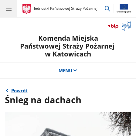
przejdź
gov.pl
Jednostki Państwowej Straży Pożarnej
gov.pl
Jednostki
do
Państwowej
wyszukiwar
Straży
Otwór
Pożarnej
okno
Komenda Miejska
z
tłuma
Państwowej Straży Pożarnej
języka
w Katowicach
migow
MENU
Powrót
Śnieg na dachach