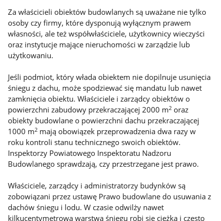
Za właścicieli obiektów budowlanych są uważane nie tylko
osoby czy firmy, które dysponują wyłącznym prawem
własności, ale też współwłaściciele, użytkownicy wieczyści
oraz instytucje mające nieruchomości w zarządzie lub
użytkowaniu.
Jeśli podmiot, który włada obiektem nie dopilnuje usunięcia
śniegu z dachu, może spodziewać się mandatu lub nawet
zamknięcia obiektu. Właściciele i zarządcy obiektów o
2
powierzchni zabudowy przekraczającej 2000 m
oraz
obiekty budowlane o powierzchni dachu przekraczającej
2
1000 m
mają obowiązek przeprowadzenia dwa razy w
roku kontroli stanu technicznego swoich obiektów.
Inspektorzy Powiatowego Inspektoratu Nadzoru
Budowlanego sprawdzają, czy przestrzegane jest prawo.
Właściciele, zarządcy i administratorzy budynków są
zobowiązani przez ustawę Prawo budowlane do usuwania z
dachów śniegu i lodu. W czasie odwilży nawet
kilkucentymetrowa warstwa śniegu robi się ciężka i często