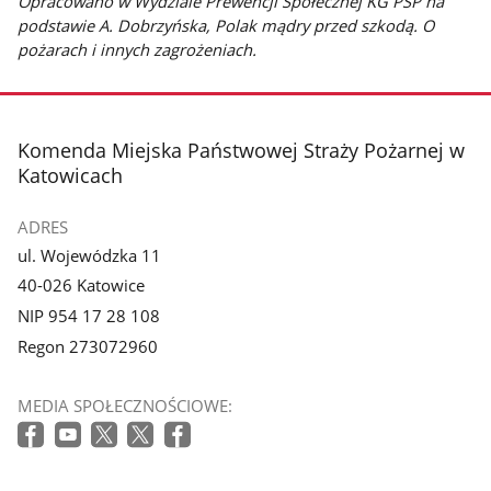
Opracowano w Wydziale Prewencji Społecznej KG PSP na
podstawie A. Dobrzyńska,
Polak mądry przed szkodą. O
pożarach i innych zagrożeniach.
stopka
Komenda Miejska Państwowej Straży Pożarnej w
Katowicach
ADRES
ul. Wojewódzka 11
40-026 Katowice
NIP 954 17 28 108
Regon 273072960
MEDIA SPOŁECZNOŚCIOWE: