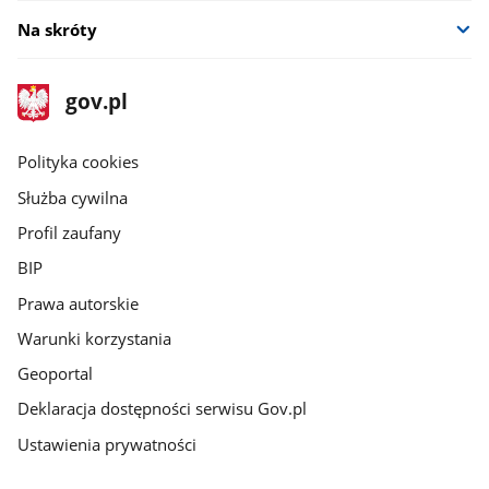
Na skróty
stopka
Strona
gov.pl
gov.pl
główna
gov.pl
Polityka cookies
Służba cywilna
Profil zaufany
BIP
Prawa autorskie
Warunki korzystania
Geoportal
Deklaracja dostępności serwisu Gov.pl
Ustawienia prywatności