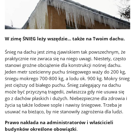
W zimę ŚNIEG leży wszędzie... także na Twoim dachu.
Śnieg na dachu jest zimą zjawiskiem tak powszechnym, że
praktycznie nie zwraca się na niego uwagi. Niestety, często
stanowi groźne obciążenie dla konstrukcji nośnej dachu.
Jeden metr sześcienny puchu śniegowego waży do 200 kg,
śniegu mokrego 700-800 kg, a lodu ok. 900 kg. Mokry śnieg
jest cięższy od białego puchu. Śnieg zalegający na dachu
może być przyczyną tragedii, zwłaszcza gdy nie usuwa się
go z dachów płaskich i dużych. Niebezpieczne dla zdrowia i
życia są także lodowe sople i nawisy śniegowe. Trzeba je
usuwać na bieżąco, by nie stanowiły zagrożenia dla ludzi.
Prawo nakłada na administratorów i właścicieli
budynków określone obowiązki
.