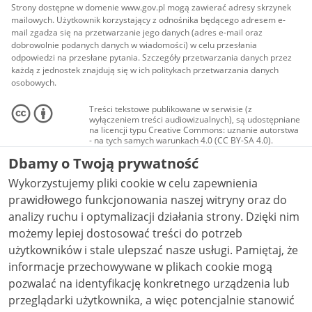
Strony dostępne w domenie www.gov.pl mogą zawierać adresy skrzynek
mailowych. Użytkownik korzystający z odnośnika będącego adresem e-
mail zgadza się na przetwarzanie jego danych (adres e-mail oraz
dobrowolnie podanych danych w wiadomości) w celu przesłania
odpowiedzi na przesłane pytania. Szczegóły przetwarzania danych przez
każdą z jednostek znajdują się w ich politykach przetwarzania danych
osobowych.
Treści tekstowe publikowane w serwisie (z
wyłączeniem treści audiowizualnych), są udostępniane
na licencji typu Creative Commons: uznanie autorstwa
- na tych samych warunkach 4.0 (CC BY-SA 4.0).
Materiały audiowizualne, w tym zdjęcia, materiały
Dbamy o Twoją prywatność
audio i wideo, są udostępniane na licencji typu
Creative Commons: uznanie autorstwa użycie
Wykorzystujemy pliki cookie w celu zapewnienia
niekomercyjne - bez utworów zależnych 4.0 (CC BY-
NC-ND 4.0), o ile nie jest to stwierdzone inaczej.
prawidłowego funkcjonowania naszej witryny oraz do
analizy ruchu i optymalizacji działania strony. Dzięki nim
możemy lepiej dostosować treści do potrzeb
użytkowników i stale ulepszać nasze usługi. Pamiętaj, że
informacje przechowywane w plikach cookie mogą
pozwalać na identyfikację konkretnego urządzenia lub
przeglądarki użytkownika, a więc potencjalnie stanowić