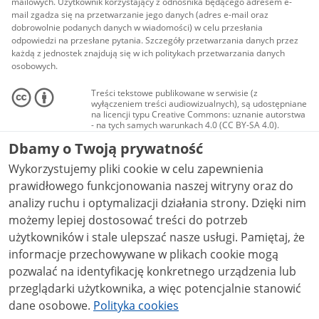
mailowych. Użytkownik korzystający z odnośnika będącego adresem e-
mail zgadza się na przetwarzanie jego danych (adres e-mail oraz
dobrowolnie podanych danych w wiadomości) w celu przesłania
odpowiedzi na przesłane pytania. Szczegóły przetwarzania danych przez
każdą z jednostek znajdują się w ich politykach przetwarzania danych
osobowych.
Treści tekstowe publikowane w serwisie (z
wyłączeniem treści audiowizualnych), są udostępniane
na licencji typu Creative Commons: uznanie autorstwa
- na tych samych warunkach 4.0 (CC BY-SA 4.0).
Materiały audiowizualne, w tym zdjęcia, materiały
Dbamy o Twoją prywatność
audio i wideo, są udostępniane na licencji typu
Creative Commons: uznanie autorstwa użycie
Wykorzystujemy pliki cookie w celu zapewnienia
niekomercyjne - bez utworów zależnych 4.0 (CC BY-
NC-ND 4.0), o ile nie jest to stwierdzone inaczej.
prawidłowego funkcjonowania naszej witryny oraz do
analizy ruchu i optymalizacji działania strony. Dzięki nim
możemy lepiej dostosować treści do potrzeb
użytkowników i stale ulepszać nasze usługi. Pamiętaj, że
informacje przechowywane w plikach cookie mogą
pozwalać na identyfikację konkretnego urządzenia lub
przeglądarki użytkownika, a więc potencjalnie stanowić
dane osobowe.
Polityka cookies