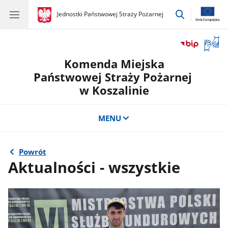
przejdź
gov.pl
Jednostki Państwowej Straży Pożarnej
gov.pl
Jednostki
do
Państwowej
wyszukiwar
Straży
Otwór
Pożarnej
okno
Komenda Miejska
z
tłuma
Państwowej Straży Pożarnej
języka
w Koszalinie
migow
MENU
Powrót
Aktualności - wszystkie