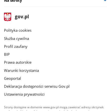
Na skróty
stopka
Strona
gov.pl
gov.pl
główna
gov.pl
Polityka cookies
Służba cywilna
Profil zaufany
BIP
Prawa autorskie
Warunki korzystania
Geoportal
Deklaracja dostępności serwisu Gov.pl
Ustawienia prywatności
Strony dostępne w domenie www.gov.pl mogą zawierać adresy skrzynek