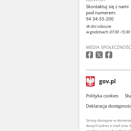
Skontaktuj się z nami
pod numerem:
94 34-55-200
W dni robocze
w godzinach: 07:30 -15:30
MEDIA SPOŁECZNOŚC
stopka
Strona
gov.pl
gov.pl
główna
gov.pl
Polityka cookies
Sł
Deklaracja dostępnośc
Strony dostępne w domenie
danych (adres e-mail oraz 
znajdują się w ich polityk