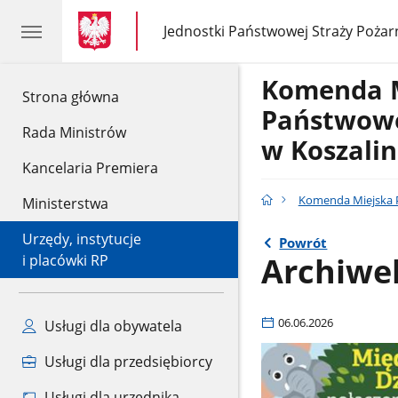
gov.pl
gov.pl
Jednostki Państwowej Straży Pożar
gov.pl
Jednostki
Państwowej
Straży
Komenda 
Pożarnej
gov.pl
Strona główna
Państwowe
Rada Ministrów
w Koszalin
Kancelaria Premiera
Komenda Miejska P
Ministerstwa
Urzędy, instytucje
Powrót
Archiwek
i placówki RP
06.06.2026
Usługi dla obywatela
Usługi dla przedsiębiorcy
Usługi dla urzędnika