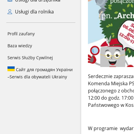
Usługi dla rolnika
Profil zaufany
Baza wiedzy
Serwis Służby Cywilnej
Сайт для громадян України
Serdecznie zapraszam
–
Serwis dla obywateli Ukrainy
Komenda Miejska PSP
połączonego z obcho
12:00 do godz. 17:00
Państwowego w Kosz
W programie wydarz