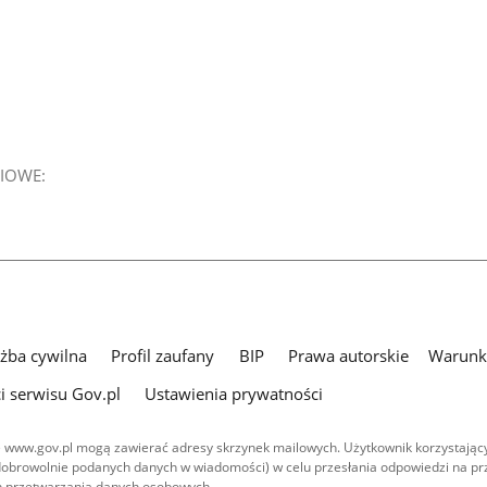
IOWE:
użba cywilna
Profil zaufany
BIP
Prawa autorskie
Warunki
i serwisu Gov.pl
Ustawienia prywatności
 www.gov.pl mogą zawierać adresy skrzynek mailowych. Użytkownik korzystający
dobrowolnie podanych danych w wiadomości) w celu przesłania odpowiedzi na prz
ach przetwarzania danych osobowych.