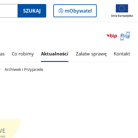
Logowanie
SZUKAJ
mObywatel
do
panelu
Otwórz
okno
z
tłumac
as
Co robimy
Aktualności
Załatw sprawę
Kontakt
języka
migowe
Archiwek i Przyjaciele