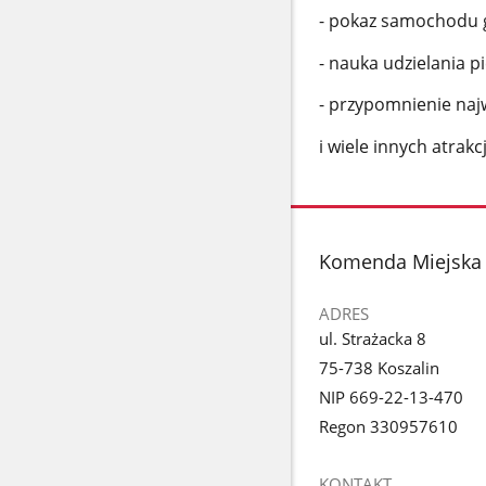
- pokaz samochodu g
- nauka udzielania 
- przypomnienie naj
i wiele innych atrakcji
stopka
Komenda Miejska 
ADRES
ul. Strażacka 8
75-738 Koszalin
NIP 669-22-13-470
Regon 330957610
KONTAKT