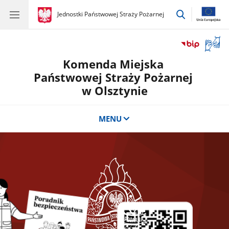
przejdź
gov.pl
Jednostki Państwowej Straży Pożarnej
gov.pl
Jednostki
do
Państwowej
wyszukiwar
Straży
Otwór
Pożarnej
okno
Komenda Miejska
z
tłuma
Państwowej Straży Pożarnej
języka
w Olsztynie
migow
MENU