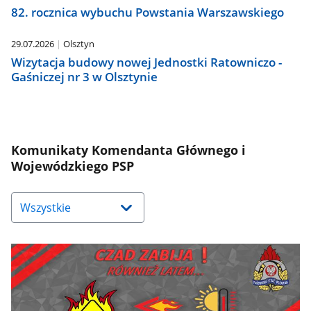
82. rocznica wybuchu Powstania Warszawskiego
29.07.2026
Olsztyn
Wizytacja budowy nowej Jednostki Ratowniczo -
Gaśniczej nr 3 w Olsztynie
Komunikaty Komendanta Głównego i
Wojewódzkiego PSP
Naciśnij
strzałkę
w
dół,
aby
wybrać
odpowiednią
pozycję.