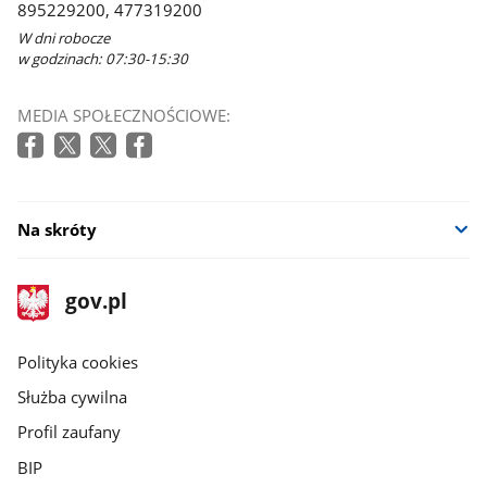
895229200, 477319200
W dni robocze
w godzinach: 07:30-15:30
MEDIA SPOŁECZNOŚCIOWE:
Na skróty
stopka
Strona
gov.pl
gov.pl
główna
gov.pl
Polityka cookies
Służba cywilna
Profil zaufany
BIP