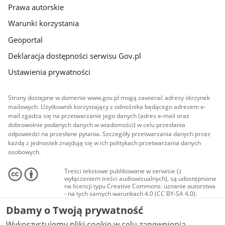
Prawa autorskie
Warunki korzystania
Geoportal
Deklaracja dostępności serwisu Gov.pl
Ustawienia prywatności
Strony dostępne w domenie www.gov.pl mogą zawierać adresy skrzynek
mailowych. Użytkownik korzystający z odnośnika będącego adresem e-
mail zgadza się na przetwarzanie jego danych (adres e-mail oraz
dobrowolnie podanych danych w wiadomości) w celu przesłania
odpowiedzi na przesłane pytania. Szczegóły przetwarzania danych przez
każdą z jednostek znajdują się w ich politykach przetwarzania danych
osobowych.
Treści tekstowe publikowane w serwisie (z
wyłączeniem treści audiowizualnych), są udostępniane
na licencji typu Creative Commons: uznanie autorstwa
- na tych samych warunkach 4.0 (CC BY-SA 4.0).
Materiały audiowizualne, w tym zdjęcia, materiały
Dbamy o Twoją prywatność
audio i wideo, są udostępniane na licencji typu
Creative Commons: uznanie autorstwa użycie
Wykorzystujemy pliki cookie w celu zapewnienia
niekomercyjne - bez utworów zależnych 4.0 (CC BY-