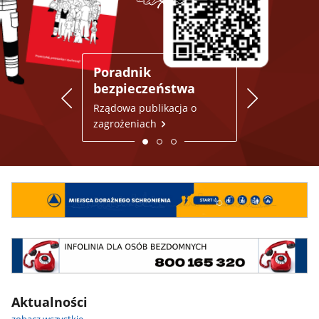
Poradnik
Miejsca do
bezpieczeństwa
schronienia
aplikacja 
Rządowa publikacja o
zagrożeniach
Dowiedz się wi
Aktualności