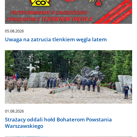
Dane
zaktualizują
się
automatycznie.
05.08.2026
Uwaga na zatrucia tlenkiem węgla latem
01.08.2026
Strażacy oddali hołd Bohaterom Powstania
Warszawskiego