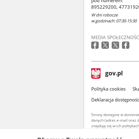
pod numerem:
895229200, 4773192
W dni robocze
w godzinach: 07:30-15:30
MEDIA SPOŁECZNOŚC
stopka
Strona
gov.pl
gov.pl
główna
gov.pl
Polityka cookies
Sł
Deklaracja dostępnośc
Strony dostępne w domenie
danych (adres e-mail oraz 
znajdują się w ich polityk
Treści teksto