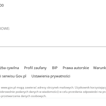
00
IOWE:
użba cywilna
Profil zaufany
BIP
Prawa autorskie
Warunki
i serwisu Gov.pl
Ustawienia prywatności
 www.gov.pl mogą zawierać adresy skrzynek mailowych. Użytkownik korzystający
dobrowolnie podanych danych w wiadomości) w celu przesłania odpowiedzi na prz
ach przetwarzania danych osobowych.
we publikowane w serwisie (z wyłączeniem treści audiowizualnych), są