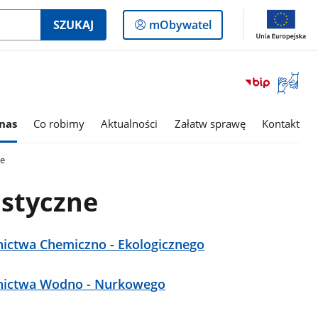
Logowanie
SZUKAJ
mObywatel
do
panelu
Otwórz
okno
z
tłumac
nas
Co robimy
Aktualności
Załatw sprawę
Kontakt
języka
migowe
ne
istyczne
nictwa Chemiczno - Ekologicznego
wnictwa Wodno - Nurkowego