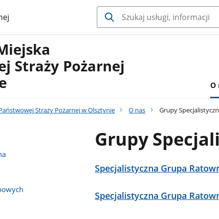
nej
Miejska
j Straży Pożarnej
e
O 
aństwowej Straży Pożarnej w Olsztynie
O nas
Grupy Specjalistycz
Grupy Specjal
na
Specjalistyczna Grupa Ratow
bowych
Specjalistyczna Grupa Rato