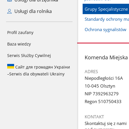
Grupy Specjalistyczne
Usługi dla rolnika
Standardy ochrony ma
Ochrona sygnalistów
Profil zaufany
Baza wiedzy
Serwis Służby Cywilnej
stopka
Komenda Miejska 
Сайт для громадян України
ADRES
–
Serwis dla obywateli Ukrainy
Niepodległości 16A
10-045 Olsztyn
NIP 7392963279
Regon 510750433
KONTAKT
Skontaktuj się z nami