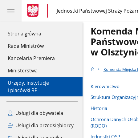
gov.pl
gov.pl
Jednostki Państwowej Straży Pożar
gov.pl
Jednostki
Państwowej
Straży
Komenda 
Pożarnej
gov.pl
Strona główna
Państwowe
Rada Ministrów
w Olsztyni
Kancelaria Premiera
Komenda Miejska P
Ministerstwa
Urzędy, instytucje
Kierownictwo
i placówki RP
Struktura Organizacyj
Historia
Usługi dla obywatela
Ochrona Danych Oso
Usługi dla przedsiębiorcy
(RODO)
Jednostki OSP
Usługi dla urzędnika