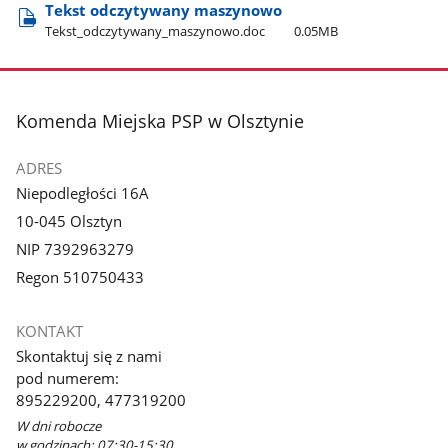
Tekst odczytywany maszynowo
Tekst​_odczytywany​_maszynowo.doc
0.05MB
stopka
Komenda Miejska PSP w Olsztynie
ADRES
Niepodległości 16A
10-045 Olsztyn
NIP 7392963279
Regon 510750433
KONTAKT
Skontaktuj się z nami
pod numerem:
895229200, 477319200
W dni robocze
w godzinach: 07:30-15:30