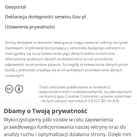
Geoportal
Deklaracja dostępności serwisu Gov.pl
Ustawienia prywatności
Strony dostępne w domenie www.gov.pl mogą zawierać adresy skrzynek
mailowych. Użytkownik korzystający z odnośnika będącego adresem e-
mail zgadza się na przetwarzanie jego danych (adres e-mail oraz
dobrowolnie podanych danych w wiadomości) w celu przesłania
odpowiedzi na przesłane pytania. Szczegóły przetwarzania danych przez
każdą z jednostek znajdują się w ich politykach przetwarzania danych
osobowych.
Treści tekstowe publikowane w serwisie (z
wyłączeniem treści audiowizualnych), są udostępniane
na licencji typu Creative Commons: uznanie autorstwa
- na tych samych warunkach 4.0 (CC BY-SA 4.0).
Materiały audiowizualne, w tym zdjęcia, materiały
Dbamy o Twoją prywatność
audio i wideo, są udostępniane na licencji typu
Creative Commons: uznanie autorstwa użycie
Wykorzystujemy pliki cookie w celu zapewnienia
niekomercyjne - bez utworów zależnych 4.0 (CC BY-
NC-ND 4.0), o ile nie jest to stwierdzone inaczej.
prawidłowego funkcjonowania naszej witryny oraz do
analizy ruchu i optymalizacji działania strony. Dzięki nim