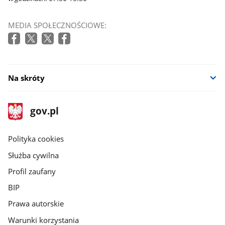
MEDIA SPOŁECZNOŚCIOWE:
Na skróty
stopka
Strona
gov.pl
gov.pl
główna
gov.pl
Polityka cookies
Służba cywilna
Profil zaufany
BIP
Prawa autorskie
Warunki korzystania