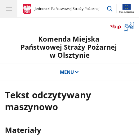
przejdź
gov.pl
Jednostki Państwowej Straży Pożarnej
gov.pl
Jednostki
do
Państwowej
wyszukiwar
Straży
Otwór
Pożarnej
okno
Komenda Miejska
z
tłuma
Państwowej Straży Pożarnej
języka
w Olsztynie
migow
MENU
Tekst odczytywany
maszynowo
Materiały