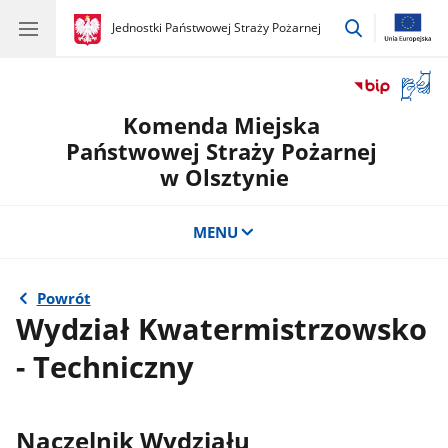
przejdź
gov.pl
Jednostki Państwowej Straży Pożarnej
gov.pl
Jednostki
do
Państwowej
wyszukiwar
Straży
Otwór
Pożarnej
okno
Komenda Miejska
z
tłuma
Państwowej Straży Pożarnej
języka
w Olsztynie
migow
MENU
Powrót
Wydział Kwatermistrzowsko
- Techniczny
Naczelnik Wydziału