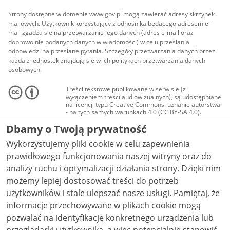
Strony dostępne w domenie www.gov.pl mogą zawierać adresy skrzynek
mailowych. Użytkownik korzystający z odnośnika będącego adresem e-
mail zgadza się na przetwarzanie jego danych (adres e-mail oraz
dobrowolnie podanych danych w wiadomości) w celu przesłania
odpowiedzi na przesłane pytania. Szczegóły przetwarzania danych przez
każdą z jednostek znajdują się w ich politykach przetwarzania danych
osobowych.
Treści tekstowe publikowane w serwisie (z
wyłączeniem treści audiowizualnych), są udostępniane
na licencji typu Creative Commons: uznanie autorstwa
- na tych samych warunkach 4.0 (CC BY-SA 4.0).
Materiały audiowizualne, w tym zdjęcia, materiały
Dbamy o Twoją prywatność
audio i wideo, są udostępniane na licencji typu
Creative Commons: uznanie autorstwa użycie
Wykorzystujemy pliki cookie w celu zapewnienia
niekomercyjne - bez utworów zależnych 4.0 (CC BY-
NC-ND 4.0), o ile nie jest to stwierdzone inaczej.
prawidłowego funkcjonowania naszej witryny oraz do
analizy ruchu i optymalizacji działania strony. Dzięki nim
możemy lepiej dostosować treści do potrzeb
użytkowników i stale ulepszać nasze usługi. Pamiętaj, że
informacje przechowywane w plikach cookie mogą
pozwalać na identyfikację konkretnego urządzenia lub