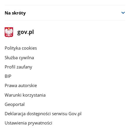
Na skróty
stopka
Strona
gov.pl
gov.pl
główna
gov.pl
Polityka cookies
Służba cywilna
Profil zaufany
BIP
Prawa autorskie
Warunki korzystania
Geoportal
Deklaracja dostępności serwisu Gov.pl
Ustawienia prywatności