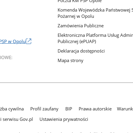
Poczta KM PSP Opole
Komenda Wojewódzka Państwowej S
Pożarnej w Opolu
Zamówienia Publiczne
Elektroniczna Platforma Usług Admini
Publicznej (ePUAP)
PSP w Opolu
Deklaracja dostępności
IOWE:
Mapa strony
użba cywilna
Profil zaufany
BIP
Prawa autorskie
Warunki
i serwisu Gov.pl
Ustawienia prywatności