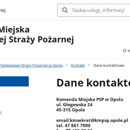
nej
Miejska
j Straży Pożarnej
O n
aństwowej Straży Pożarnej w Opolu
Kontakt
Dane kontaktowe
Dane kontak
Komenda Miejska PSP w Opolu
ul. Głogowska 24
45-315 Opole
i
email:kmsekret@kmpsp.opole.pl
tel. 47 861 7900