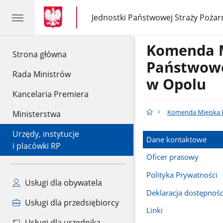
gov.pl
gov.pl
Jednostki Państwowej Straży Pożar
gov.pl
Jednostki
Państwowej
Straży
Komenda 
Pożarnej
gov.pl
Strona główna
Państwowe
Rada Ministrów
w Opolu
Kancelaria Premiera
Komenda Miejska P
Ministerstwa
Urzędy, instytucje
Dane kontaktowe
i placówki RP
Oficer prasowy
Polityka Prywatności
Usługi dla obywatela
Deklaracja dostępnośc
Usługi dla przedsiębiorcy
Linki
Usługi dla urzędnika