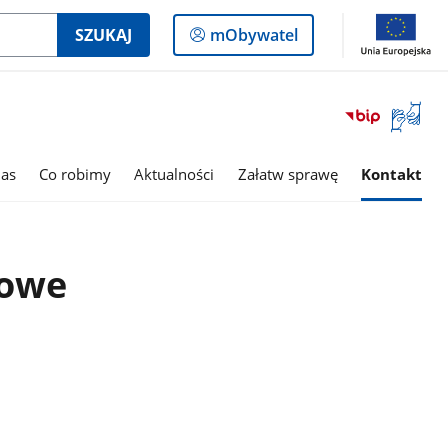
Logowanie
SZUKAJ
mObywatel
do
panelu
Otwórz
okno
z
tłumac
as
Co robimy
Aktualności
Załatw sprawę
Kontakt
języka
migowe
towe