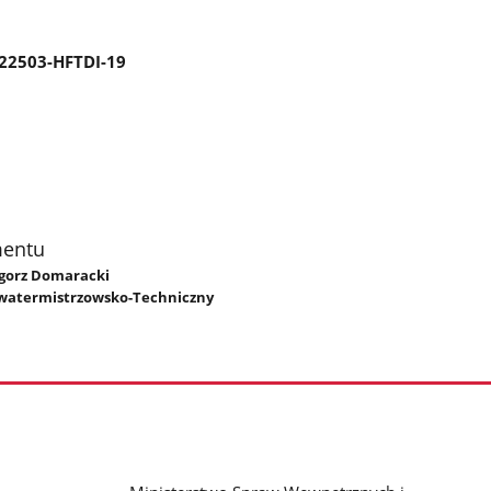
-22503-HFTDI-19
mentu
zegorz Domaracki
watermistrzowsko-Techniczny