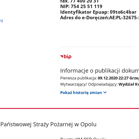
fax. 77 400 20 31
NIP: 754 25 51 119
Identyfikator Epuap: 09to6c4bar
Adres do e-Doręczeń:AE:PL-32675
mi
Informacje o publikacji doku
Pierwsza publikacja:
09.12.2020 22:27 Gr
Wytwarzający/ Odpowiadający:
Wydział K
Pokaż historię zmian
Państwowej Straży Pożarnej w Opolu