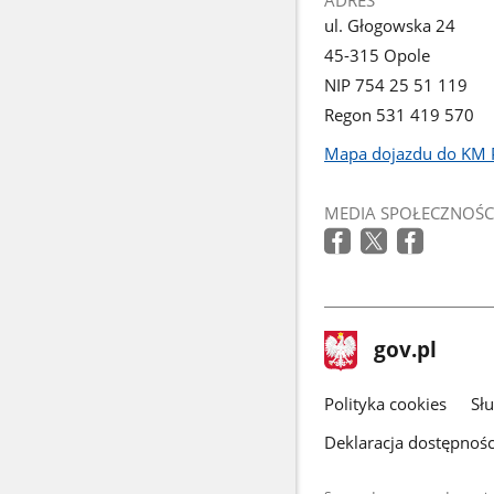
ul. Głogowska 24
45-315 Opole
NIP 754 25 51 119
Regon 531 419 570
Mapa dojazdu do KM 
Link
otworzy
MEDIA SPOŁECZNOŚC
się
w
nowym
oknie
stopka
Strona
gov.pl
gov.pl
główna
gov.pl
Polityka cookies
Sł
Deklaracja dostępnośc