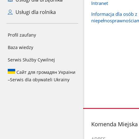
Intranet
Usługi dla rolnika
Informacja dla osób z
niepełnosprawnościa
Profil zaufany
Baza wiedzy
Serwis Służby Cywilnej
Сайт для громадян України
–
Serwis dla obywateli Ukrainy
stopka
Komenda Miejska 
ADRES