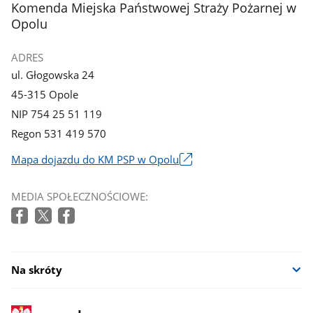
stopka
Komenda Miejska Państwowej Straży Pożarnej w
Opolu
ADRES
ul. Głogowska 24
45-315 Opole
NIP 754 25 51 119
Regon 531 419 570
Mapa dojazdu do KM PSP w Opolu
Link
otworzy
MEDIA SPOŁECZNOŚCIOWE:
się
w
nowym
oknie
Na skróty
stopka