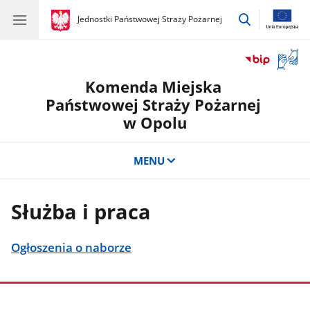
przejdź
gov.pl
Jednostki Państwowej Straży Pożarnej
gov.pl
Jednostki
do
Państwowej
wyszukiwar
Straży
Otwór
Pożarnej
okno
Komenda Miejska
z
tłuma
Państwowej Straży Pożarnej
języka
w Opolu
migow
MENU
Służba i praca
Ogłoszenia o naborze