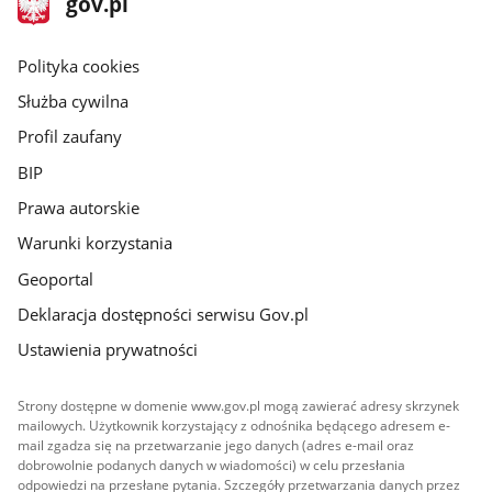
Strona
gov.pl
gov.pl
główna
gov.pl
Polityka cookies
Służba cywilna
Profil zaufany
BIP
Prawa autorskie
Warunki korzystania
Geoportal
Deklaracja dostępności serwisu Gov.pl
Ustawienia prywatności
Strony dostępne w domenie www.gov.pl mogą zawierać adresy skrzynek
mailowych. Użytkownik korzystający z odnośnika będącego adresem e-
mail zgadza się na przetwarzanie jego danych (adres e-mail oraz
dobrowolnie podanych danych w wiadomości) w celu przesłania
odpowiedzi na przesłane pytania. Szczegóły przetwarzania danych przez