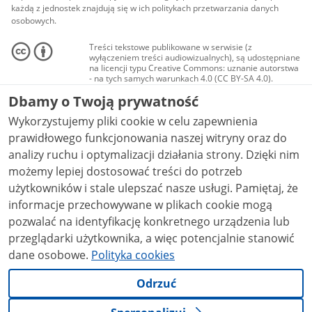
każdą z jednostek znajdują się w ich politykach przetwarzania danych
osobowych.
Treści tekstowe publikowane w serwisie (z
wyłączeniem treści audiowizualnych), są udostępniane
na licencji typu Creative Commons: uznanie autorstwa
- na tych samych warunkach 4.0 (CC BY-SA 4.0).
Materiały audiowizualne, w tym zdjęcia, materiały
Dbamy o Twoją prywatność
audio i wideo, są udostępniane na licencji typu
Creative Commons: uznanie autorstwa użycie
Wykorzystujemy pliki cookie w celu zapewnienia
niekomercyjne - bez utworów zależnych 4.0 (CC BY-
NC-ND 4.0), o ile nie jest to stwierdzone inaczej.
prawidłowego funkcjonowania naszej witryny oraz do
analizy ruchu i optymalizacji działania strony. Dzięki nim
możemy lepiej dostosować treści do potrzeb
użytkowników i stale ulepszać nasze usługi. Pamiętaj, że
informacje przechowywane w plikach cookie mogą
pozwalać na identyfikację konkretnego urządzenia lub
przeglądarki użytkownika, a więc potencjalnie stanowić
dane osobowe.
Polityka cookies
Odrzuć