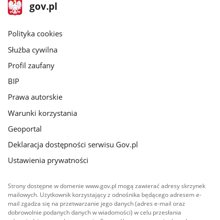
stopka
Strona
gov.pl
gov.pl
główna
gov.pl
Polityka cookies
Służba cywilna
Profil zaufany
BIP
Prawa autorskie
Warunki korzystania
Geoportal
Deklaracja dostępności serwisu Gov.pl
Ustawienia prywatności
Strony dostępne w domenie www.gov.pl mogą zawierać adresy skrzynek
mailowych. Użytkownik korzystający z odnośnika będącego adresem e-
mail zgadza się na przetwarzanie jego danych (adres e-mail oraz
dobrowolnie podanych danych w wiadomości) w celu przesłania