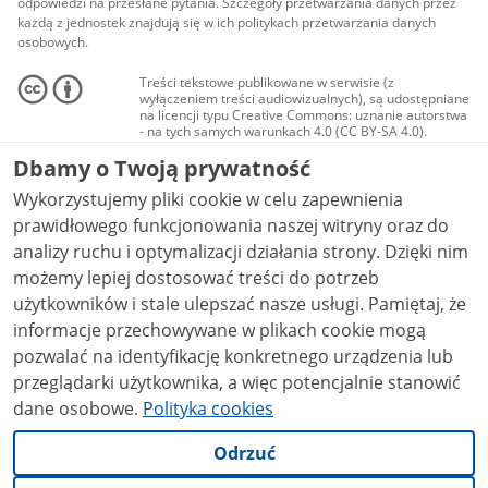
odpowiedzi na przesłane pytania. Szczegóły przetwarzania danych przez
każdą z jednostek znajdują się w ich politykach przetwarzania danych
osobowych.
Treści tekstowe publikowane w serwisie (z
wyłączeniem treści audiowizualnych), są udostępniane
na licencji typu Creative Commons: uznanie autorstwa
- na tych samych warunkach 4.0 (CC BY-SA 4.0).
Materiały audiowizualne, w tym zdjęcia, materiały
Dbamy o Twoją prywatność
audio i wideo, są udostępniane na licencji typu
Creative Commons: uznanie autorstwa użycie
Wykorzystujemy pliki cookie w celu zapewnienia
niekomercyjne - bez utworów zależnych 4.0 (CC BY-
NC-ND 4.0), o ile nie jest to stwierdzone inaczej.
prawidłowego funkcjonowania naszej witryny oraz do
analizy ruchu i optymalizacji działania strony. Dzięki nim
możemy lepiej dostosować treści do potrzeb
użytkowników i stale ulepszać nasze usługi. Pamiętaj, że
informacje przechowywane w plikach cookie mogą
pozwalać na identyfikację konkretnego urządzenia lub
przeglądarki użytkownika, a więc potencjalnie stanowić
dane osobowe.
Polityka cookies
Odrzuć