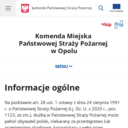
przejdź
gov.pl
Jednostki Państwowej Straży Pożarnej
gov.pl
Jednostki
do
Państwowej
wyszukiwar
Straży
Otwór
Pożarnej
okno
Komenda Miejska
z
tłuma
Państwowej Straży Pożarnej
języka
w Opolu
migow
MENU
Informacje ogólne
Na podstawie art. 28 ust. 1 ustawy z dnia 24 sierpnia 1991
r. o Państwowej Straży Pożarnej (t.j. Dz. U. z 2020 r., poz.
1123, ze zm.), służbę w Państwowej Straży Pożarnej może
pełnić obywatel polski, niekarany za przestępstwo lub
przestępstwo skarbowe, korzystający z pełni praw