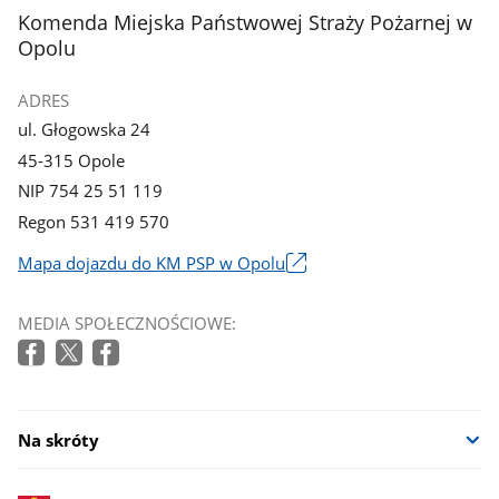
stopka
Komenda Miejska Państwowej Straży Pożarnej w
Opolu
ADRES
ul. Głogowska 24
45-315 Opole
NIP 754 25 51 119
Regon 531 419 570
Mapa dojazdu do KM PSP w Opolu
Link
otworzy
MEDIA SPOŁECZNOŚCIOWE:
się
w
nowym
oknie
Na skróty