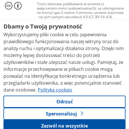
Treści tekstowe publikowane w serwisie (z
wyłączeniem treści audiowizualnych), są udostępniane
na licencji typu Creative Commons: uznanie autorstwa
- na tych samych warunkach 4.0 (CC BY-SA 4.0).
Materiały audiowizualne, w tym zdjęcia, materiały
Dbamy o Twoją prywatność
audio i wideo, są udostępniane na licencji typu
Creative Commons: uznanie autorstwa użycie
Wykorzystujemy pliki cookie w celu zapewnienia
niekomercyjne - bez utworów zależnych 4.0 (CC BY-
NC-ND 4.0), o ile nie jest to stwierdzone inaczej.
prawidłowego funkcjonowania naszej witryny oraz do
analizy ruchu i optymalizacji działania strony. Dzięki nim
możemy lepiej dostosować treści do potrzeb
użytkowników i stale ulepszać nasze usługi. Pamiętaj, że
informacje przechowywane w plikach cookie mogą
pozwalać na identyfikację konkretnego urządzenia lub
przeglądarki użytkownika, a więc potencjalnie stanowić
dane osobowe.
Polityka cookies
Odrzuć
Spersonalizuj
Zezwól na wszystkie