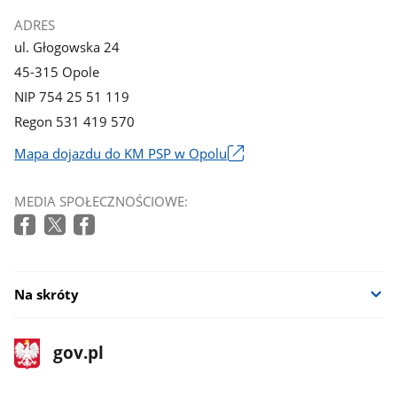
ADRES
ul. Głogowska 24
45-315 Opole
NIP 754 25 51 119
Regon 531 419 570
Mapa dojazdu do KM PSP w Opolu
Link
otworzy
MEDIA SPOŁECZNOŚCIOWE:
się
w
nowym
oknie
Na skróty
stopka
Strona
gov.pl
gov.pl
główna