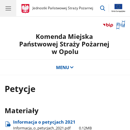
przejdź
gov.pl
Jednostki Państwowej Straży Pożarnej
gov.pl
Jednostki
do
Państwowej
wyszukiwar
Straży
Otwór
Pożarnej
okno
Komenda Miejska
z
tłuma
Państwowej Straży Pożarnej
języka
w Opolu
migow
MENU
Petycje
Materiały
Informacja o petycjach 2021
Informacja​_o​_petycjach​_2021.pdf
0.12MB