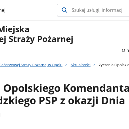
nej
Miejska
j Straży Pożarnej
O n
aństwowej Straży Pożarnej w Opolu
Aktualności
Życzenia Opolski
a Opolskiego Komendant
kiego PSP z okazji Dnia
a