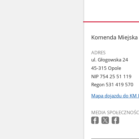
stopka
Komenda Miejska 
ADRES
ul. Głogowska 24
45-315 Opole
NIP 754 25 51 119
Regon 531 419 570
Mapa dojazdu do KM 
Link
otworzy
MEDIA SPOŁECZNOŚC
się
w
nowym
oknie