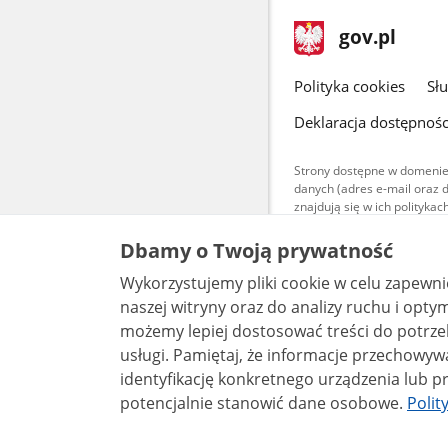
stopka
Strona
gov.pl
gov.pl
główna
gov.pl
Polityka cookies
Sł
Deklaracja dostępnośc
Strony dostępne w domenie
danych (adres e-mail oraz 
znajdują się w ich polityk
Treści teksto
Dbamy o Twoją prywatność
udostępniane
warunkach 4.0
Wykorzystujemy pliki cookie w celu zapewn
są udostępni
bez utworów z
naszej witryny oraz do analizy ruchu i optymalizacj
możemy lepiej dostosować treści do potrzeb
usługi. Pamiętaj, że informacje przechowywane w plikach cookie mogą pozwalać na
identyfikację konkretnego urządzenia lub pr
potencjalnie stanowić dane osobowe.
Polit