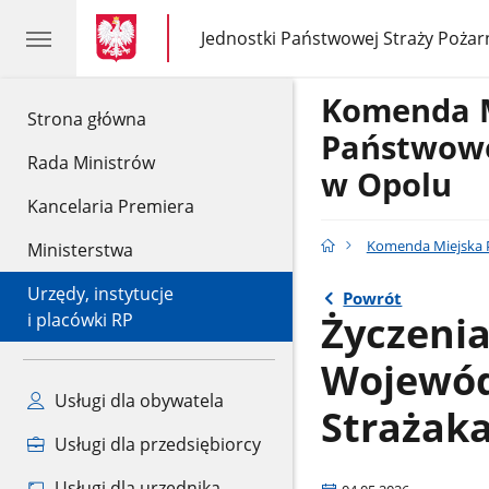
gov.pl
gov.pl
Jednostki Państwowej Straży Pożar
gov.pl
Jednostki
Państwowej
Straży
Komenda 
Pożarnej
gov.pl
Strona główna
Państwowe
Rada Ministrów
w Opolu
Kancelaria Premiera
Komenda Miejska P
Ministerstwa
Urzędy, instytucje
Powrót
Życzeni
i placówki RP
Wojewódz
Usługi dla obywatela
Strażak
Usługi dla przedsiębiorcy
Usługi dla urzędnika