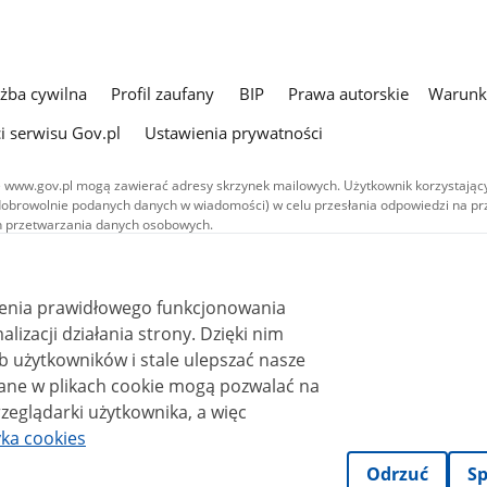
użba cywilna
Profil zaufany
BIP
Prawa autorskie
Warunki
i serwisu Gov.pl
Ustawienia prywatności
 www.gov.pl mogą zawierać adresy skrzynek mailowych. Użytkownik korzystający
dobrowolnie podanych danych w wiadomości) w celu przesłania odpowiedzi na prz
ach przetwarzania danych osobowych.
we publikowane w serwisie (z wyłączeniem treści audiowizualnych), są
 na licencji typu Creative Commons: uznanie autorstwa - na tych samych
 (CC BY-SA 4.0). Materiały audiowizualne, w tym zdjęcia, materiały audio i wideo
ienia prawidłowego funkcjonowania
ane na licencji typu Creative Commons: uznanie autorstwa użycie niekomercyjne 
ależnych 4.0 (CC BY-NC-ND 4.0), o ile nie jest to stwierdzone inaczej.
i działania strony. Dzięki nim
 użytkowników i stale ulepszać nasze
zeglądarki użytkownika, a więc
yka cookies
Odrzuć
Sp