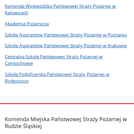
Komenda Wojewódzka Państwowej Straży Pożarnej w
Katowicach
Akademia Pożarnicza
Szkoła Aspirantów Państwowej Straży Pożarnej w Poznaniu
Szkoła Aspirantów Państwowej Straży Pożarnej w Krakowie
Centralna Szkoła Państwowej Straży Pożarnej w
Częstochowie
Szkoła Podoficerska Państwowej Straży Pożarnej w
Bydgoszczy
stopka
Komenda Miejska Państwowej Straży Pożarnej w
Rudzie Śląskiej