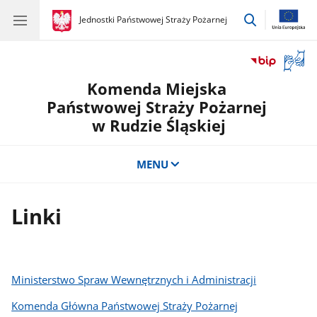
przejdź
gov.pl
Jednostki Państwowej Straży Pożarnej
gov.pl
Jednostki
do
Państwowej
wyszukiwar
Straży
Otwór
Pożarnej
okno
Komenda Miejska
z
tłuma
Państwowej Straży Pożarnej
języka
w Rudzie Śląskiej
migow
MENU
Linki
Ministerstwo Spraw Wewnętrznych i Administracji
Komenda Główna Państwowej Straży Pożarnej