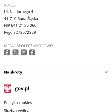
ADRES
Ul. Niedurnego 4
41-710 Ruda Śląska
NIP 641 21 50 060
Regon 273072829
MEDIA SPOŁECZNOŚCIOWE:
Na skróty
stopka
Strona
gov.pl
gov.pl
główna
gov.pl
Polityka cookies
Służba cywilna