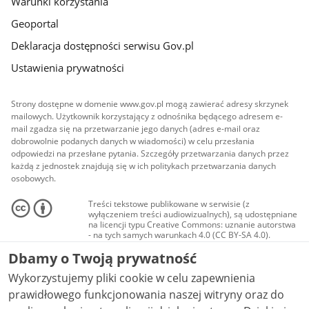
Warunki korzystania
Geoportal
Deklaracja dostępności serwisu Gov.pl
Ustawienia prywatności
Strony dostępne w domenie www.gov.pl mogą zawierać adresy skrzynek
mailowych. Użytkownik korzystający z odnośnika będącego adresem e-
mail zgadza się na przetwarzanie jego danych (adres e-mail oraz
dobrowolnie podanych danych w wiadomości) w celu przesłania
odpowiedzi na przesłane pytania. Szczegóły przetwarzania danych przez
każdą z jednostek znajdują się w ich politykach przetwarzania danych
osobowych.
Treści tekstowe publikowane w serwisie (z
wyłączeniem treści audiowizualnych), są udostępniane
na licencji typu Creative Commons: uznanie autorstwa
- na tych samych warunkach 4.0 (CC BY-SA 4.0).
Materiały audiowizualne, w tym zdjęcia, materiały
Dbamy o Twoją prywatność
audio i wideo, są udostępniane na licencji typu
Creative Commons: uznanie autorstwa użycie
Wykorzystujemy pliki cookie w celu zapewnienia
niekomercyjne - bez utworów zależnych 4.0 (CC BY-
NC-ND 4.0), o ile nie jest to stwierdzone inaczej.
prawidłowego funkcjonowania naszej witryny oraz do