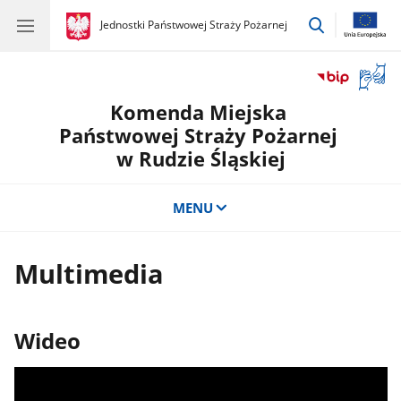
przejdź
gov.pl
Jednostki Państwowej Straży Pożarnej
gov.pl
Jednostki
do
Państwowej
wyszukiwar
Straży
Otwór
Pożarnej
okno
Komenda Miejska
z
tłuma
Państwowej Straży Pożarnej
języka
w Rudzie Śląskiej
migow
MENU
Multimedia
Wideo