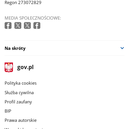
Regon 273072829
MEDIA SPOŁECZNOŚCIOWE:
Na skróty
stopka
Strona
gov.pl
gov.pl
główna
gov.pl
Polityka cookies
Służba cywilna
Profil zaufany
BIP
Prawa autorskie