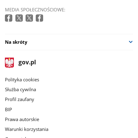
MEDIA SPOŁECZNOŚCIOWE:
Na skróty
stopka
Strona
gov.pl
gov.pl
główna
gov.pl
Polityka cookies
Służba cywilna
Profil zaufany
BIP
Prawa autorskie
Warunki korzystania