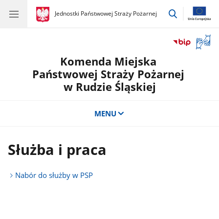
przejdź
gov.pl
Jednostki Państwowej Straży Pożarnej
gov.pl
Jednostki
do
Państwowej
wyszukiwar
Straży
Otwór
Pożarnej
okno
Komenda Miejska
z
tłuma
Państwowej Straży Pożarnej
języka
w Rudzie Śląskiej
migow
MENU
Służba i praca
Nabór do służby w PSP