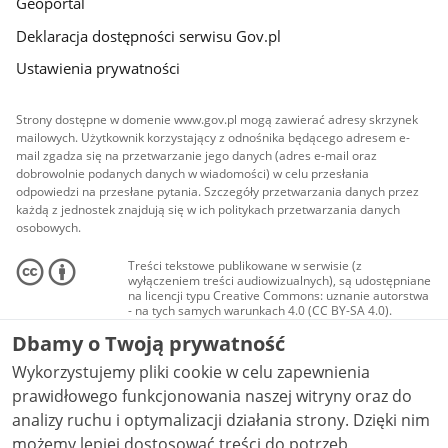
Geoportal
Deklaracja dostępności serwisu Gov.pl
Ustawienia prywatności
Strony dostępne w domenie www.gov.pl mogą zawierać adresy skrzynek
mailowych. Użytkownik korzystający z odnośnika będącego adresem e-
mail zgadza się na przetwarzanie jego danych (adres e-mail oraz
dobrowolnie podanych danych w wiadomości) w celu przesłania
odpowiedzi na przesłane pytania. Szczegóły przetwarzania danych przez
każdą z jednostek znajdują się w ich politykach przetwarzania danych
osobowych.
Treści tekstowe publikowane w serwisie (z
wyłączeniem treści audiowizualnych), są udostępniane
na licencji typu Creative Commons: uznanie autorstwa
- na tych samych warunkach 4.0 (CC BY-SA 4.0).
Materiały audiowizualne, w tym zdjęcia, materiały
Dbamy o Twoją prywatność
audio i wideo, są udostępniane na licencji typu
Creative Commons: uznanie autorstwa użycie
Wykorzystujemy pliki cookie w celu zapewnienia
niekomercyjne - bez utworów zależnych 4.0 (CC BY-
NC-ND 4.0), o ile nie jest to stwierdzone inaczej.
prawidłowego funkcjonowania naszej witryny oraz do
analizy ruchu i optymalizacji działania strony. Dzięki nim
możemy lepiej dostosować treści do potrzeb