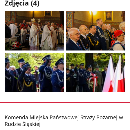
Zdjęcia (4)
Pokaż
Pokaż
zdjęcie
zdjęcie
1
2
z
z
galerii.
galerii.
Pokaż
Pokaż
zdjęcie
zdjęcie
3
4
z
z
stopka
Komenda Miejska Państwowej Straży Pożarnej w
galerii.
galerii.
Rudzie Śląskiej