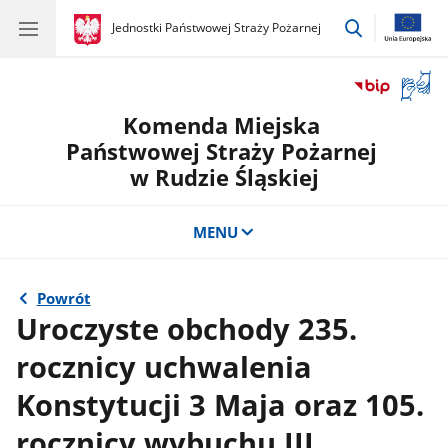
przejdź
gov.pl
Jednostki Państwowej Straży Pożarnej
gov.pl
Jednostki
do
Państwowej
wyszukiwar
Straży
Otwór
Pożarnej
okno
Komenda Miejska
z
tłuma
Państwowej Straży Pożarnej
języka
w Rudzie Śląskiej
migow
MENU
Powrót
Uroczyste obchody 235.
rocznicy uchwalenia
Konstytucji 3 Maja oraz 105.
rocznicy wybuchu III