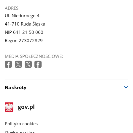
ADRES
Ul. Niedurnego 4
41-710 Ruda Śląska
NIP 641 21 50 060
Regon 273072829
MEDIA SPOŁECZNOŚCIOWE:
Na skróty
stopka
Strona
gov.pl
gov.pl
główna
gov.pl
Polityka cookies