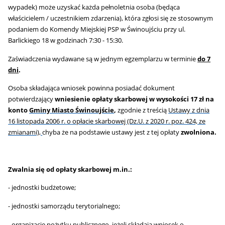
wypadek) może uzyskać każda pełnoletnia osoba (będąca
właścicielem / uczestnikiem zdarzenia), która zgłosi się ze stosownym
podaniem do Komendy Miejskiej PSP w Świnoujściu przy ul.
Barlickiego 18 w godzinach 7:30 - 15:30.
Zaświadczenia wydawane są w jednym egzemplarzu w terminie
do 7
dni
.
Osoba składająca wniosek powinna posiadać dokument
potwierdzający
wniesienie opłaty skarbowej w wysokości 17 zł na
konto
Gminy Miasto Świnoujście
,
zgodnie z treścią
Ustawy z dnia
16 listopada 2006 r. o opłacie skarbowej (Dz.U. z 2020 r. poz. 424, ze
zmianami),
chyba że na podstawie ustawy jest z tej opłaty
zwolniona.
Zwalnia się od opłaty skarbowej m.in.:
- jednostki budżetowe;
- jednostki samorządu terytorialnego;
- organizacje pożytku publicznego, jeżeli składają wniosek o