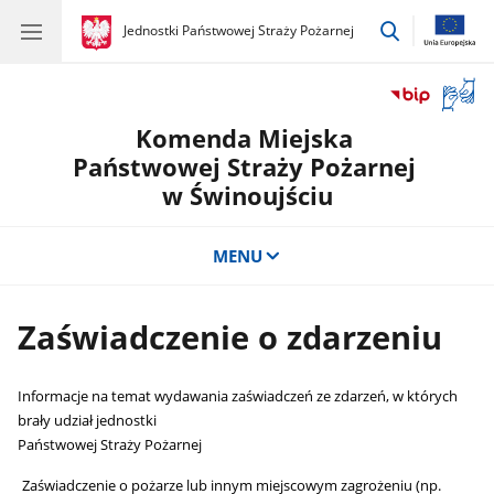
przejdź
gov.pl
Jednostki Państwowej Straży Pożarnej
gov.pl
Jednostki
do
Państwowej
wyszukiwar
Straży
Otwór
Pożarnej
okno
Komenda Miejska
z
tłuma
Państwowej Straży Pożarnej
języka
w Świnoujściu
migow
MENU
Zaświadczenie o zdarzeniu
Informacje na temat wydawania zaświadczeń ze zdarzeń, w których
brały udział jednostki
Państwowej Straży Pożarnej
Zaświadczenie o pożarze lub innym miejscowym zagrożeniu (np.