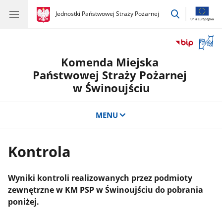
przejdź
gov.pl
Jednostki Państwowej Straży Pożarnej
gov.pl
Jednostki
do
Państwowej
wyszukiwar
Straży
Otwór
Pożarnej
okno
Komenda Miejska
z
tłuma
Państwowej Straży Pożarnej
języka
w Świnoujściu
migow
MENU
Kontrola
Wyniki kontroli realizowanych przez podmioty
zewnętrzne w KM PSP w Świnoujściu do pobrania
poniżej.