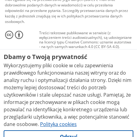
dobrowolnie podanych danych w wiadomości) w celu przesłania
odpowiedzi na przesłane pytania. Szczegóły przetwarzania danych przez
każdą z jednostek znajdują się w ich politykach przetwarzania danych
osobowych.
Treści tekstowe publikowane w serwisie (z
wyłączeniem treści audiowizualnych), są udostępniane
na licencji typu Creative Commons: uznanie autorstwa
- na tych samych warunkach 4.0 (CC BY-SA 4.0).
Materiały audiowizualne, w tym zdjęcia, materiały
Dbamy o Twoją prywatność
audio i wideo, są udostępniane na licencji typu
Creative Commons: uznanie autorstwa użycie
Wykorzystujemy pliki cookie w celu zapewnienia
niekomercyjne - bez utworów zależnych 4.0 (CC BY-
NC-ND 4.0), o ile nie jest to stwierdzone inaczej.
prawidłowego funkcjonowania naszej witryny oraz do
analizy ruchu i optymalizacji działania strony. Dzięki nim
możemy lepiej dostosować treści do potrzeb
użytkowników i stale ulepszać nasze usługi. Pamiętaj, że
informacje przechowywane w plikach cookie mogą
pozwalać na identyfikację konkretnego urządzenia lub
przeglądarki użytkownika, a więc potencjalnie stanowić
dane osobowe.
Polityka cookies
Odrzuć