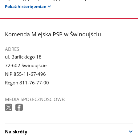
Pokaż historię zmian
stopka
Komenda Miejska PSP w Świnoujściu
ADRES
ul. Barlickiego 18
72-602 Świnoujście
NIP 855-11-67-496
Regon 811-76-77-00
MEDIA SPOŁECZNOŚCIOWE:
Na skróty