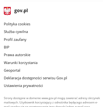
stopka
Strona
gov.pl
gov.pl
główna
gov.pl
Polityka cookies
Służba cywilna
Profil zaufany
BIP
Prawa autorskie
Warunki korzystania
Geoportal
Deklaracja dostępności serwisu Gov.pl
Ustawienia prywatności
Strony dostępne w domenie www.gov.pl mogą zawierać adresy skrzynek
mailowych. Użytkownik korzystający z odnośnika będącego adresem e-
mail zgadza się na przetwarzanie jego danych (adres e-mail oraz