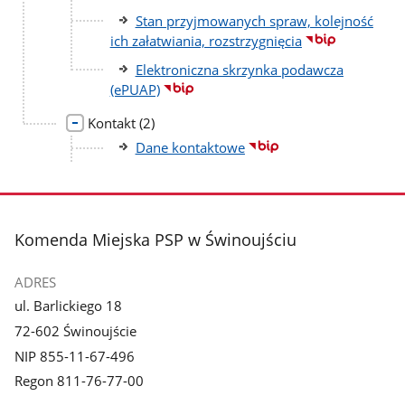
Stan przyjmowanych spraw, kolejność
ich załatwiania, rozstrzygnięcia
Elektroniczna skrzynka podawcza
(ePUAP)
liczba
Kontakt
(2)
podstron
Dane kontaktowe
stopka
Komenda Miejska PSP w Świnoujściu
ADRES
ul. Barlickiego 18
72-602 Świnoujście
NIP 855-11-67-496
Regon 811-76-77-00