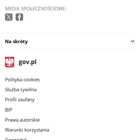
MEDIA SPOŁECZNOŚCIOWE:
Na skróty
stopka
Strona
gov.pl
gov.pl
główna
gov.pl
Polityka cookies
Służba cywilna
Profil zaufany
BIP
Prawa autorskie
Warunki korzystania
Geoportal