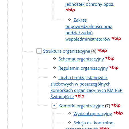
jednostek ochrony ppoż.
Zakres
odpowiedzialności oraz
podział zadań
współadministratorów
liczba
Struktura organizacyjna
(4)
podstron
Schemat organizacyjny
Regulamin organizacyjny
Liczba i rodzaj stanowisk
służbowych w poszczególnych
komórkach organizacyjnych KM PSP
Świnoujście
liczba
Komórki organizacyjne
(7)
podstron
Wydział operacyjny
Sekcja ds. kontrolno-