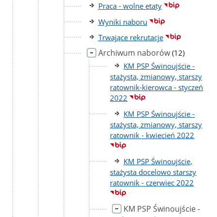
Praca - wolne etaty
Wyniki naboru
Trwające rekrutacje
Archiwum naborów
liczba
(12)
podstron
KM PSP Świnoujście -
stażysta, zmianowy, starszy
ratownik-kierowca - styczeń
2022
KM PSP Świnoujście -
stażysta, zmianowy, starszy
ratownik - kwiecień 2022
KM PSP Świnoujście,
stażysta docelowo starszy
ratownik - czerwiec 2022
KM PSP Świnoujście -