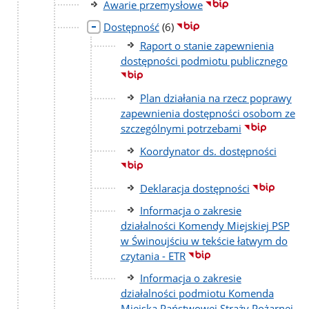
Awarie przemysłowe
liczba
Dostępność
(6)
podstron
Raport o stanie zapewnienia
dostępności podmiotu publicznego
Plan działania na rzecz poprawy
zapewnienia dostępności osobom ze
szczególnymi potrzebami
Koordynator ds. dostępności
Deklaracja dostępności
Informacja o zakresie
działalności Komendy Miejskiej PSP
w Świnoujściu w tekście łatwym do
czytania - ETR
Informacja o zakresie
działalności podmiotu Komenda
Miejska Państwowej Straży Pożarnej