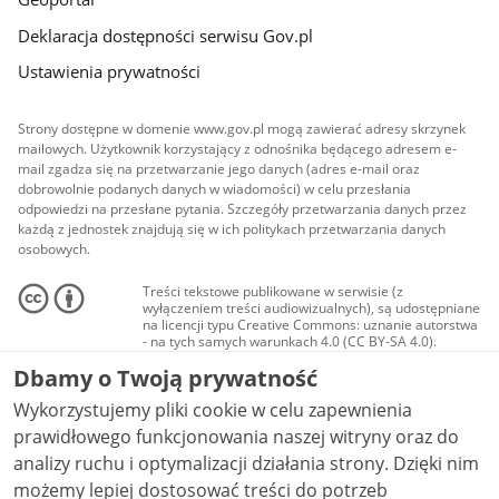
Deklaracja dostępności serwisu Gov.pl
Ustawienia prywatności
Strony dostępne w domenie www.gov.pl mogą zawierać adresy skrzynek
mailowych. Użytkownik korzystający z odnośnika będącego adresem e-
mail zgadza się na przetwarzanie jego danych (adres e-mail oraz
dobrowolnie podanych danych w wiadomości) w celu przesłania
odpowiedzi na przesłane pytania. Szczegóły przetwarzania danych przez
każdą z jednostek znajdują się w ich politykach przetwarzania danych
osobowych.
Treści tekstowe publikowane w serwisie (z
wyłączeniem treści audiowizualnych), są udostępniane
na licencji typu Creative Commons: uznanie autorstwa
- na tych samych warunkach 4.0 (CC BY-SA 4.0).
Materiały audiowizualne, w tym zdjęcia, materiały
Dbamy o Twoją prywatność
audio i wideo, są udostępniane na licencji typu
Creative Commons: uznanie autorstwa użycie
Wykorzystujemy pliki cookie w celu zapewnienia
niekomercyjne - bez utworów zależnych 4.0 (CC BY-
NC-ND 4.0), o ile nie jest to stwierdzone inaczej.
prawidłowego funkcjonowania naszej witryny oraz do
analizy ruchu i optymalizacji działania strony. Dzięki nim
możemy lepiej dostosować treści do potrzeb