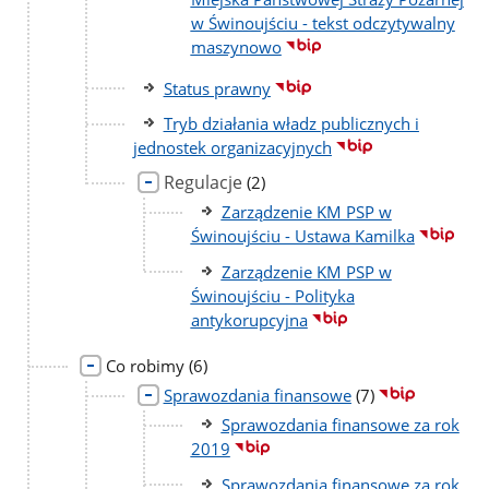
w Świnoujściu - tekst odczytywalny
maszynowo
Status prawny
Tryb działania władz publicznych i
jednostek organizacyjnych
Regulacje
liczba
(2)
podstron
Zarządzenie KM PSP w
Świnoujściu - Ustawa Kamilka
Zarządzenie KM PSP w
Świnoujściu - Polityka
antykorupcyjna
liczba
Co robimy
(6)
podstron
liczba
Sprawozdania finansowe
(7)
podstron
Sprawozdania finansowe za rok
2019
Sprawozdania finansowe za rok