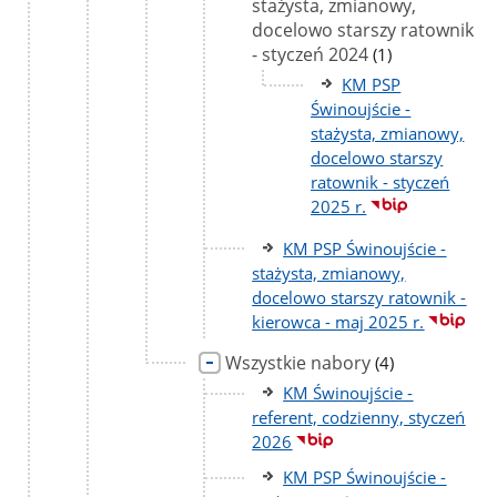
stażysta, zmianowy,
docelowo starszy ratownik
- styczeń 2024
liczba
(1)
podstron
KM PSP
Świnoujście -
stażysta, zmianowy,
docelowo starszy
ratownik - styczeń
2025 r.
KM PSP Świnoujście -
stażysta, zmianowy,
docelowo starszy ratownik -
kierowca - maj 2025 r.
Wszystkie nabory
liczba
(4)
podstron
KM Świnoujście -
referent, codzienny, styczeń
2026
KM PSP Świnoujście -