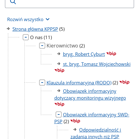
Rozwiń wszystko
liczba
Strona główna KPPSP
(5)
podstron
liczba
O nas
(11)
podstron
Kierownictwo
liczba
(2)
podstron
bryg. Robert Cyburt
st. bryg. Tomasz Wojciechowski
liczba
Klauzula informacyjna (RODO)
(2)
podstron
Obowiązek informacyjny
dotyczący monitoringu wizyjnego
Obowiązek informacyjny SWD-
liczba
PSP
(2)
podstron
Odpowiedzialność i
zadania innych niż PSP