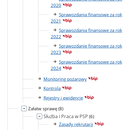
2020
Sprawozdania finansowe za rok
2021
Sprawozdania finansowe za rok
2022
Sprawozdanie finansowe za rok
2023
Sprawozdanie finansowe za rok
2024
Monitoring pożarowy
Kontrola
Rejestry i ewidencje
liczba
Załatw sprawę
(8)
podstron
Służba i Praca w PSP
liczba
(6)
podstron
Zasady rekrutacji