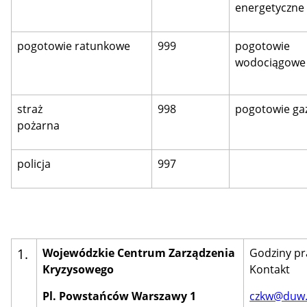
energetyczne
pogotowie ratunkowe
999
pogotowie
wodociągo
straż
998
pogotowie g
pożarna
policja
997
1.
Wojewódzkie Centrum Zarządzenia
Godziny pr
Kryzysowego
Kontakt
Pl. Powstańców Warszawy 1
czkw@duw.