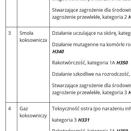
Stwarzające zagrożenie dla środow
zagrożenie przewlekłe, kategoria 2
H
3
Smoła
Działanie uczulające na skórę, kate
koksownicza
Działanie mutagenne na komórki ro
H340
Rakotwórczość, kategoria 1A
H350
Działanie szkodliwe na rozrodczość,
Stwarzające zagrożenie dla środow
zagrożenie przewlekłe, kategoria 3
H
4
Gaz
Toksyczność ostra (po narażeniu in
koksowniczy
kategoria 3
H331