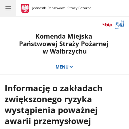
gov.pl
Jednostki Państwowej Straży Pożarnej
gov.pl
Jednostki
Państwowej
Straży
Otwór
Pożarnej
okno
Komenda Miejska
z
tłuma
Państwowej Straży Pożarnej
języka
w Wałbrzychu
migow
MENU
Informację o zakładach
zwiększonego ryzyka
wystąpienia poważnej
awarii przemysłowej