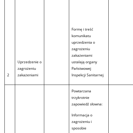
Formę i treść
komunikatu
uprzedzenia o
zagrożeniu
zakażeniami
Uprzedzenie o
ustalają organy
zagrożeniu
Państwowej
2
zakażeniami
Inspekcji Sanitarnej
Powtarzana
trzykrotnie
zapowiedź słowna:
Informacja o
zagrożeniu i
sposobie