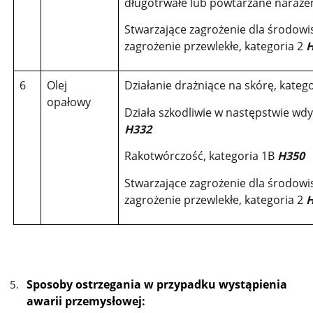
długotrwałe lub powtarzane narażen
Stwarzające zagrożenie dla środow
zagrożenie przewlekłe, kategoria 2
H
6
Olej
Działanie drażniące na skórę, kateg
opałowy
Działa szkodliwie w następstwie wdy
H332
Rakotwórczość, kategoria 1B
H350
Stwarzające zagrożenie dla środow
zagrożenie przewlekłe, kategoria 2
H
Sposoby ostrzegania w przypadku wystąpienia
awarii przemysłowej: