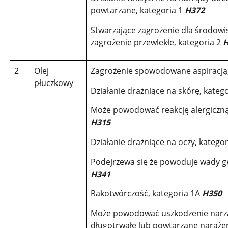
powtarzane, kategoria 1
H372
Stwarzające zagrożenie dla środow
zagrożenie przewlekłe, kategoria 2
H
2
Olej
Zagrożenie spowodowane aspiracją,
płuczkowy
Działanie drażniące na skórę, kateg
Może powodować reakcję alergiczną 
H315
Działanie drażniące na oczy, katego
Podejrzewa się że powoduje wady ge
H341
Rakotwórczość, kategoria 1A
H350
Może powodować uszkodzenie narz
długotrwałe lub powtarzane narażen