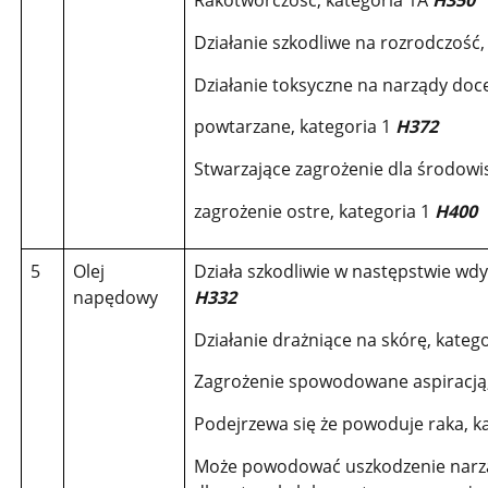
Rakotwórczość, kategoria 1A
H350
Działanie szkodliwe na rozrodczość,
Działanie toksyczne na narządy doc
powtarzane, kategoria 1
H372
Stwarzające zagrożenie dla środow
zagrożenie ostre, kategoria 1
H400
5
Olej
Działa szkodliwie w następstwie wdy
napędowy
H332
Działanie drażniące na skórę, kateg
Zagrożenie spowodowane aspiracją,
Podejrzewa się że powoduje raka, k
Może powodować uszkodzenie narz