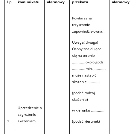
Lp.
komunikatu
alarmowy
przekazu
alarmowy
Powtarzana
trzykrotnie
zapowiedź słowna:
Uwaga! Uwaga!
Osoby znajdujące
się na terenie
.............. około godz.
.............. min. ..............
może nastąpić
skażenie ..............
(podać rodzaj
skażenia)
Uprzedzenie o
w kierunku ..............
zagrożeniu
1
skażeniami
(podać kierunek)