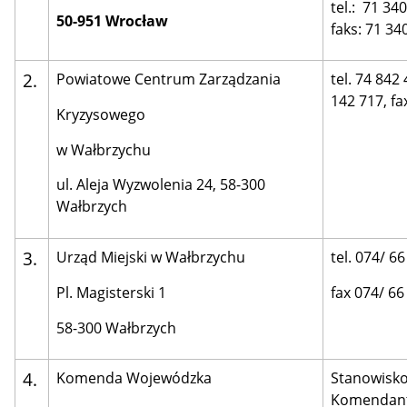
tel.: 71 34
50-951 Wrocław
faks: 71 34
2.
Powiatowe Centrum Zarządzania
tel. 74 842
142 717, fa
Kryzysowego
w Wałbrzychu
ul. Aleja Wyzwolenia 24, 58-300
Wałbrzych
3.
Urząd Miejski w Wałbrzychu
tel. 074/ 6
Pl. Magisterski 1
fax 074/ 66
58-300 Wałbrzych
4.
Komenda Wojewódzka
Stanowisko
Komendant