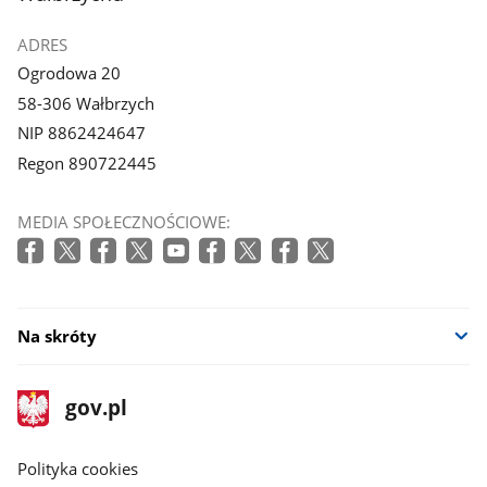
ADRES
Ogrodowa 20
58-306 Wałbrzych
NIP 8862424647
Regon 890722445
MEDIA SPOŁECZNOŚCIOWE:
Na skróty
stopka
Strona
gov.pl
gov.pl
główna
gov.pl
Polityka cookies