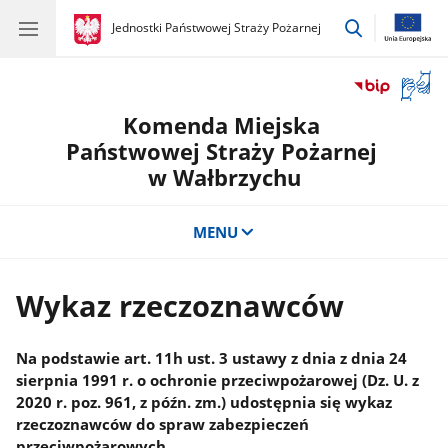
przejdź
gov.pl
Jednostki Państwowej Straży Pożarnej
gov.pl
Jednostki
do
Państwowej
wyszukiwar
Straży
Otwór
Pożarnej
okno
Komenda Miejska
z
tłuma
Państwowej Straży Pożarnej
języka
w Wałbrzychu
migow
MENU
Wykaz rzeczoznawców
Na podstawie art. 11h ust. 3 ustawy z dnia z dnia 24
sierpnia 1991 r. o ochronie przeciwpożarowej (Dz. U. z
2020 r. poz. 961, z późn. zm.) udostępnia się wykaz
rzeczoznawców do spraw zabezpieczeń
przeciwpożarowych.