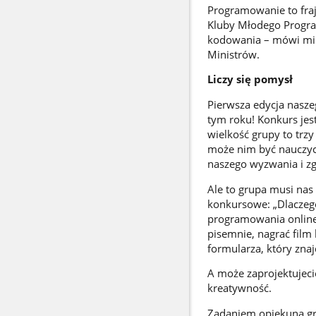
Programowanie to fraj
Kluby Młodego Programi
kodowania – mówi mini
Ministrów.
Liczy się pomysł
Pierwsza edycja nasze
tym roku! Konkurs jes
wielkość grupy to trz
może nim być nauczyci
naszego wyzwania i zg
Ale to grupa musi nas 
konkursowe: „Dlaczeg
programowania online
pisemnie, nagrać film
formularza, który znaj
A może zaprojektujeci
kreatywność.
Zadaniem opiekuna gr