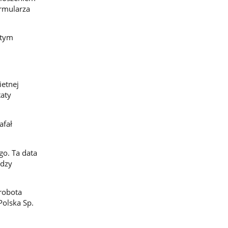
ormularza
 tym
ietnej
taty
afał
go. Ta data
ędzy
robota
olska Sp.