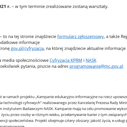
021 r.
– w tym terminie zrealizowane zostaną warsztaty.
– to na tej stronie znajdziecie
formularz zgłoszeniowy
, a także R
odatkowe informacje
stronę
gov.pl/cyfryzacja
, na której znajdziecie aktualne informacj
na media społecznościowe
Cyfryzacja KPRM
i
NASK
akiekolwiek pytania, piszcie na adres
programowanie@mc.gov.pl
st w ramach projektu „Kampanie edukacyjno-informacyjne na rzecz upowsz
ia technologii cyfrowych” realizowanego przez Kancelarię Prezesa Rady Min
m Instytutem Badawczym NASK. Kampanie mają na celu promowanie wykor
 życiu przez osoby w różnym wieku, przełamywanie barier z tym związanych
cji społeczeństwa. Projekt obejmuje cztery obszary: jakość życia, e-usługi 
 programowanie.