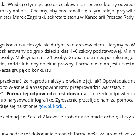
da. Wiedzą o tym tysiące dzieciaków i ich rodzice, którzy odwied
sty online. - Chcemy, aby przekonali się o tym kolejni przyszli 
ster Marek Zagórski, sekretarz stanu w Kancelarii Prezesa Rady
go konkursu cieszyła się dużym zainteresowaniem. Liczymy na W
t skierowany do grup dzieci z klas 1–6 szkoły podstawowej. Mini
y osoby. Maksymalna – 24 osoby. Grupa musi mieć pełnoletniego
el, rodzic lub inny opiekun prawny. Formalnie to on jest uczest
łasza grupę do konkursu.
przekonać, że nagroda należy się właśnie jej. Jak? Opowiadając n
o to właśnie dla Was powinniśmy przeprowadzić warsztaty z
?”.
Forma tej odpowiedzi jest dowolna
– możecie odpowiedzi
 lub narysować infografikę. Zgłoszenie prześlijcie nam za pomocą
duje się na stronie
gov.pl/koduj
.
e animację w Scratch? Możecie zrobić na co macie ochotę - liczy 
upy będzie też dokonanie prostych formalności związanych ze z