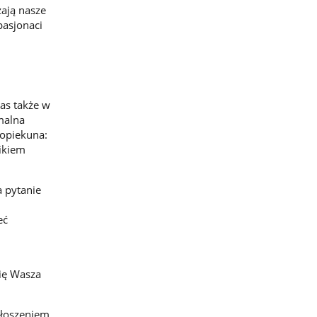
zają nasze
pasjonaci
as także w
malna
 opiekuna:
nikiem
a pytanie
eć
się Wasza
głoszeniem