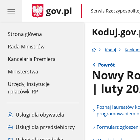
gov.pl
gov.pl
Serwis Rzeczypospolitej
Koduj.gov.
gov.pl
Strona główna
Rada Ministrów
Koduj
Konkur
Kancelaria Premiera
Powrót
Nowy Ro
Ministerstwa
| luty 20
Urzędy, instytucje
i placówki RP
Poznaj laureatów k
programowaniem on
Usługi dla obywatela
Formularz zgłoszen
Usługi dla przedsiębiorcy
Usługi dla urzędnika