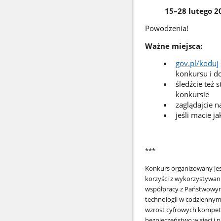
15–28 lutego 2
Powodzenia!
Ważne miejsca:
gov.pl/koduj
konkursu i d
śledźcie też 
konkursie
zaglądajcie 
jeśli macie j
***
Konkurs organizowany je
korzyści z wykorzystywan
współpracy z Państwowy
technologii w codziennym
wzrost cyfrowych kompeten
bezpieczeństwo w sieci i