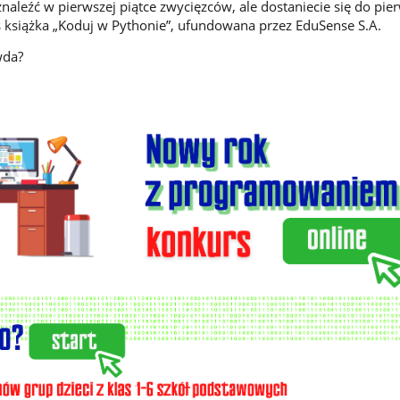
znaleźć w pierwszej piątce zwycięzców, ale dostaniecie się do pie
as książka „Koduj w Pythonie”, ufundowana przez EduSense S.A.
wda?