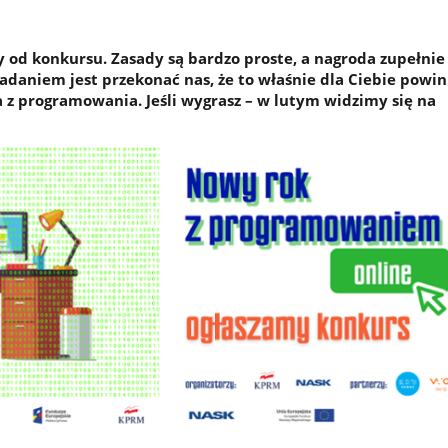
od konkursu. Zasady są bardzo proste, a nagroda zupełnie
daniem jest przekonać nas, że to właśnie dla Ciebie powi
a z programowania. Jeśli wygrasz – w lutym widzimy się na