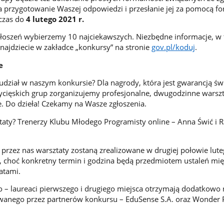
 przygotowanie Waszej odpowiedzi i przesłanie jej za pomocą f
czas do
4 lutego 2021 r.
głoszeń wybierzemy 10 najciekawszych. Niezbędne informacje, w
najdziecie w zakładce „konkursy” na stronie
gov.pl/koduj
.
e
udział w naszym konkursie? Dla nagrody, która jest gwarancją św
ycięskich grup zorganizujemy profesjonalne, dwugodzinne warsz
 Do dzieła! Czekamy na Wasze zgłoszenia.
aty? Trenerzy Klubu Młodego Programisty online – Anna Świć i R
rzez nas warsztaty zostaną zrealizowane w drugiej połowie lute
, choć konkretny termin i godzina będą przedmiotem ustaleń mi
atami.
o – laureaci pierwszego i drugiego miejsca otrzymają dodatkowo 
anego przez partnerów konkursu – EduSense S.A. oraz Wonder P