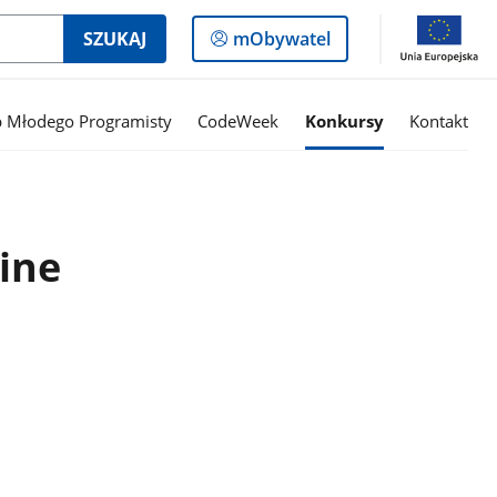
Logowanie
SZUKAJ
mObywatel
do
panelu
b Młodego Programisty
CodeWeek
Konkursy
Kontakt
ine