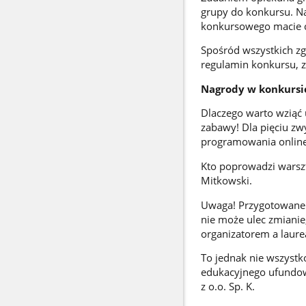
grupy do konkursu. Na
konkursowego macie 
Spośród wszystkich z
regulamin konkursu, z
Nagrody w konkursi
Dlaczego warto wziąć 
zabawy! Dla pięciu zw
programowania online.
Kto poprowadzi warszt
Mitkowski.
Uwaga! Przygotowane p
nie może ulec zmianie
organizatorem a laure
To jednak nie wszystk
edukacyjnego ufundow
z o.o. Sp. K.