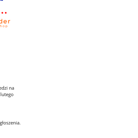
edzi na
 lutego
głoszenia.