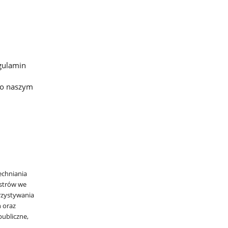
egulamin
e o naszym
echniania
istrów we
zystywania
 oraz
publiczne,