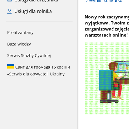
Wyniki konkursu
Usługi dla rolnika
Nowy rok zaczynamy 
wyjątkowa. Twoim za
zorganizować zajęci
Profil zaufany
warsztatach online!
Baza wiedzy
Serwis Służby Cywilnej
Сайт для громадян України
–
Serwis dla obywateli Ukrainy