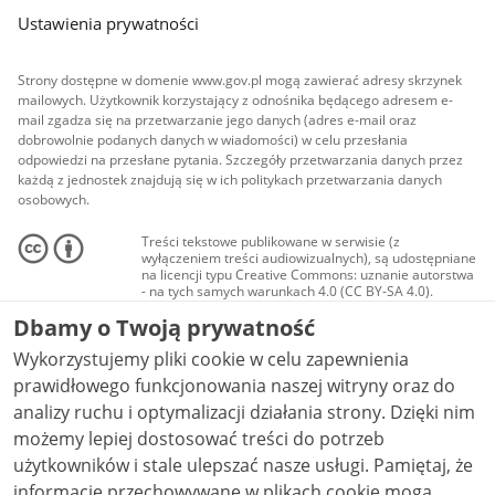
Ustawienia prywatności
Strony dostępne w domenie www.gov.pl mogą zawierać adresy skrzynek
mailowych. Użytkownik korzystający z odnośnika będącego adresem e-
mail zgadza się na przetwarzanie jego danych (adres e-mail oraz
dobrowolnie podanych danych w wiadomości) w celu przesłania
odpowiedzi na przesłane pytania. Szczegóły przetwarzania danych przez
każdą z jednostek znajdują się w ich politykach przetwarzania danych
osobowych.
Treści tekstowe publikowane w serwisie (z
wyłączeniem treści audiowizualnych), są udostępniane
na licencji typu Creative Commons: uznanie autorstwa
- na tych samych warunkach 4.0 (CC BY-SA 4.0).
Materiały audiowizualne, w tym zdjęcia, materiały
Dbamy o Twoją prywatność
audio i wideo, są udostępniane na licencji typu
Creative Commons: uznanie autorstwa użycie
Wykorzystujemy pliki cookie w celu zapewnienia
niekomercyjne - bez utworów zależnych 4.0 (CC BY-
NC-ND 4.0), o ile nie jest to stwierdzone inaczej.
prawidłowego funkcjonowania naszej witryny oraz do
analizy ruchu i optymalizacji działania strony. Dzięki nim
możemy lepiej dostosować treści do potrzeb
użytkowników i stale ulepszać nasze usługi. Pamiętaj, że
informacje przechowywane w plikach cookie mogą