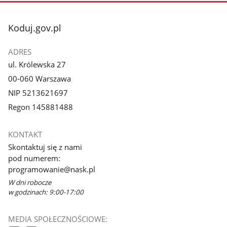
stopka
Koduj.gov.pl
ADRES
ul. Królewska 27
00-060 Warszawa
NIP 5213621697
Regon 145881488
KONTAKT
Skontaktuj się z nami
pod numerem:
programowanie@nask.pl
W dni robocze
w godzinach: 9:00-17:00
MEDIA SPOŁECZNOŚCIOWE: