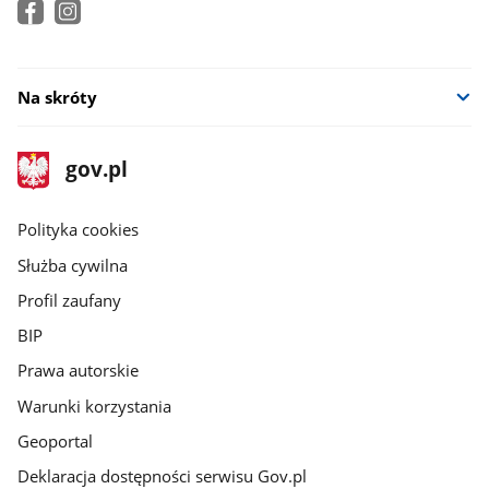
Na skróty
stopka
Strona
gov.pl
gov.pl
główna
gov.pl
Polityka cookies
Służba cywilna
Profil zaufany
BIP
Prawa autorskie
Warunki korzystania
Geoportal
Deklaracja dostępności serwisu Gov.pl