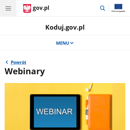
gov.pl
przejdź
do
wyszukiwar
Koduj.gov.pl
MENU
Powrót
Webinary