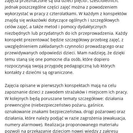
zajęcia przeznaczone są dla dzieci pięcio-, sześcioletnich,
jednak poszczególne części zajęć można z powodzeniem
wykorzystać w pracy z czterolatkami. W każdym z konspektów
znajdą się wskazówki dotyczące ogólnych i szczegółowych
celów zajęć, a także metod i pomocy dydaktycznych
niezbędnych lub przydatnych do ich przeprowadzenia. Każdy
konspekt prezentować będzie szczegółowy przebieg zajęć, z
uwzględnieniem zakładanych czynności prowadzącego oraz
przewidywanych odpowiedzi dzieci. Mam nadzieję, że dzięki
temu staną się one pomocne dla osób, które dopiero
rozpoczynają swoją przygodę pedagogiczną lub których
kontakty z dziećmi są ograniczone.
Zajęcia opisane w pierwszych konspektach mają na celu
zapoznanie dzieci z zawodem strażaków i miejscem ich pracy.
W kolejnych będą poruszane tematy szczegółowe: działania
prewencyjne (niebezpieczeństwo pożaru, gaśnice,
oznakowanie znakami bezpieczeństwa, drogi pożarowe) oraz
działania, które należy podjąć w razie zagrożenia (ewakuacja,
numery alarmowe). Realizacja proponowanego materiału
pozwoli na przekazanie dzieciom nowej wiedzy z zakresu