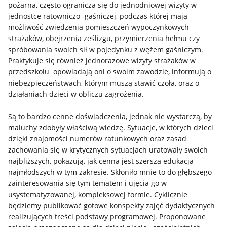
pożarna, często ogranicza się do jednodniowej wizyty w
jednostce ratowniczo -gaśniczej, podczas której mają
możliwość zwiedzenia pomieszczeń wypoczynkowych
strażaków, obejrzenia ześlizgu, przymierzenia hełmu czy
spróbowania swoich sił w pojedynku z wężem gaśniczym.
Praktykuje się również jednorazowe wizyty strażaków w
przedszkolu  opowiadają oni o swoim zawodzie, informują o
niebezpieczeństwach, którym muszą stawić czoła, oraz o
działaniach dzieci w obliczu zagrożenia.
Są to bardzo cenne doświadczenia, jednak nie wystarczą, by
maluchy zdobyły właściwą wiedzę. Sytuacje, w których dzieci
dzięki znajomości numerów ratunkowych oraz zasad
zachowania się w krytycznych sytuacjach uratowały swoich
najbliższych, pokazują, jak cenna jest szersza edukacja
najmłodszych w tym zakresie. Skłoniło mnie to do głębszego
zainteresowania się tym tematem i ujęcia go w
usystematyzowanej, kompleksowej formie. Cyklicznie
będziemy publikować gotowe konspekty zajęć dydaktycznych
realizujących treści podstawy programowej. Proponowane