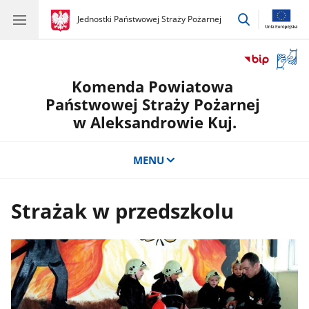
przejdź
gov.pl
Jednostki Państwowej Straży Pożarnej
gov.pl
Jednostki
do
Państwowej
wyszukiwar
Straży
Otwór
Pożarnej
okno
Komenda Powiatowa
z
tłuma
Państwowej Straży Pożarnej
języka
w Aleksandrowie Kuj.
migow
MENU
Strażak w przedszkolu