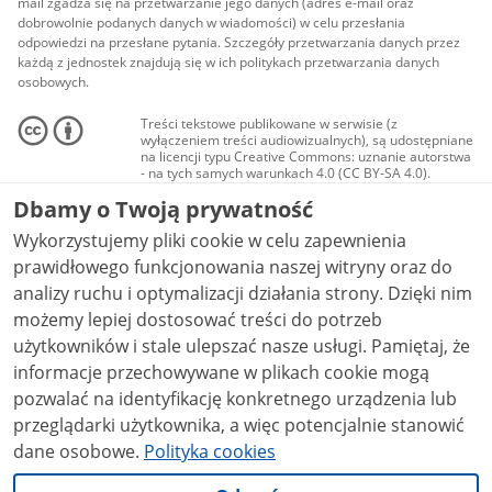
mail zgadza się na przetwarzanie jego danych (adres e-mail oraz
dobrowolnie podanych danych w wiadomości) w celu przesłania
odpowiedzi na przesłane pytania. Szczegóły przetwarzania danych przez
każdą z jednostek znajdują się w ich politykach przetwarzania danych
osobowych.
Treści tekstowe publikowane w serwisie (z
wyłączeniem treści audiowizualnych), są udostępniane
na licencji typu Creative Commons: uznanie autorstwa
- na tych samych warunkach 4.0 (CC BY-SA 4.0).
Materiały audiowizualne, w tym zdjęcia, materiały
Dbamy o Twoją prywatność
audio i wideo, są udostępniane na licencji typu
Creative Commons: uznanie autorstwa użycie
Wykorzystujemy pliki cookie w celu zapewnienia
niekomercyjne - bez utworów zależnych 4.0 (CC BY-
NC-ND 4.0), o ile nie jest to stwierdzone inaczej.
prawidłowego funkcjonowania naszej witryny oraz do
analizy ruchu i optymalizacji działania strony. Dzięki nim
możemy lepiej dostosować treści do potrzeb
użytkowników i stale ulepszać nasze usługi. Pamiętaj, że
informacje przechowywane w plikach cookie mogą
pozwalać na identyfikację konkretnego urządzenia lub
przeglądarki użytkownika, a więc potencjalnie stanowić
dane osobowe.
Polityka cookies