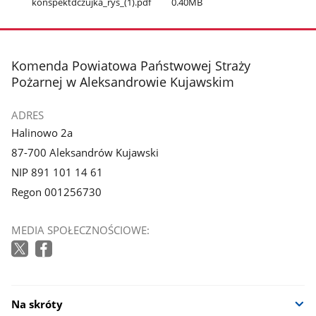
konspektdczujka​_rys​_(1).pdf
0.40MB
stopka
Komenda Powiatowa Państwowej Straży
Pożarnej w Aleksandrowie Kujawskim
ADRES
Halinowo 2a
87-700 Aleksandrów Kujawski
NIP 891 101 14 61
Regon 001256730
MEDIA SPOŁECZNOŚCIOWE:
Na skróty