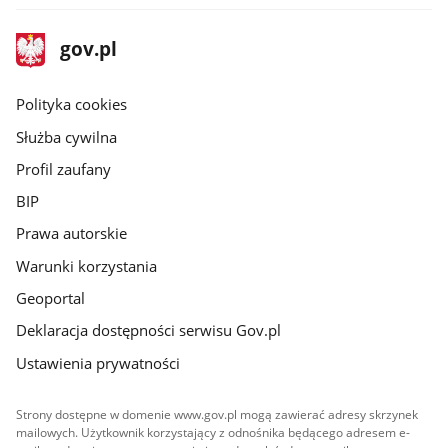
stopka
Strona
gov.pl
gov.pl
główna
gov.pl
Polityka cookies
Służba cywilna
Profil zaufany
BIP
Prawa autorskie
Warunki korzystania
Geoportal
Deklaracja dostępności serwisu Gov.pl
Ustawienia prywatności
Strony dostępne w domenie www.gov.pl mogą zawierać adresy skrzynek
mailowych. Użytkownik korzystający z odnośnika będącego adresem e-