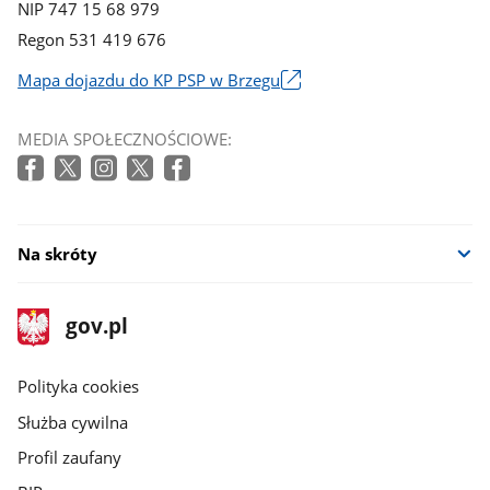
NIP 747 15 68 979
Regon 531 419 676
Mapa dojazdu do KP PSP w Brzegu
Link
otworzy
MEDIA SPOŁECZNOŚCIOWE:
się
w
nowym
oknie
Na skróty
stopka
Strona
gov.pl
gov.pl
główna
gov.pl
Polityka cookies
Służba cywilna
Profil zaufany