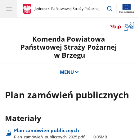
przejdź
gov.pl
Jednostki Państwowej Straży Pożarnej
gov.pl
Jednostki
do
Państwowej
wyszukiwar
Straży
Otwór
Pożarnej
okno
Komenda Powiatowa
z
tłuma
Państwowej Straży Pożarnej
języka
w Brzegu
migow
MENU
Plan zamówień publicznych
Materiały
Plan zamówień publicznych
Plan​_zamówień​_publicznych​_2025.pdf
0.05MB