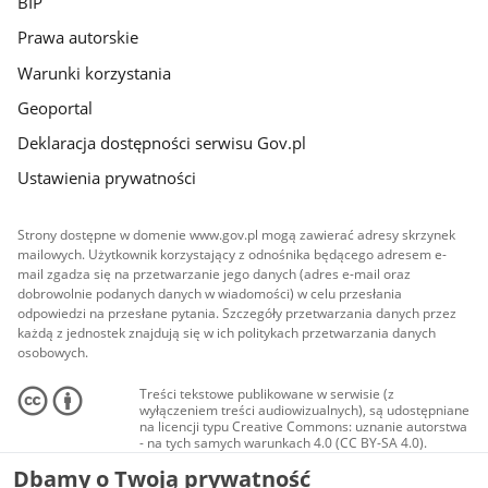
BIP
Prawa autorskie
Warunki korzystania
Geoportal
Deklaracja dostępności serwisu Gov.pl
Ustawienia prywatności
Strony dostępne w domenie www.gov.pl mogą zawierać adresy skrzynek
mailowych. Użytkownik korzystający z odnośnika będącego adresem e-
mail zgadza się na przetwarzanie jego danych (adres e-mail oraz
dobrowolnie podanych danych w wiadomości) w celu przesłania
odpowiedzi na przesłane pytania. Szczegóły przetwarzania danych przez
każdą z jednostek znajdują się w ich politykach przetwarzania danych
osobowych.
Treści tekstowe publikowane w serwisie (z
wyłączeniem treści audiowizualnych), są udostępniane
na licencji typu Creative Commons: uznanie autorstwa
- na tych samych warunkach 4.0 (CC BY-SA 4.0).
Materiały audiowizualne, w tym zdjęcia, materiały
Dbamy o Twoją prywatność
audio i wideo, są udostępniane na licencji typu