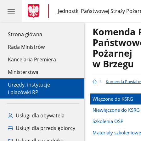
gov.pl
gov.pl
Jednostki Państwowej Straży Pożar
gov.pl
Jednostki
Państwowej
Straży
Komenda 
Pożarnej
gov.pl
Strona główna
Państwowe
Rada Ministrów
Pożarnej
Kancelaria Premiera
w Brzegu
Ministerstwa
Komenda Powiatow
Urzędy, instytucje
i placówki RP
Włączone do KSRG
Niewłączone do KSRG
Usługi dla obywatela
Szkolenia OSP
Usługi dla przedsiębiorcy
Materiały szkoleniow
Usługi dla urzędnika