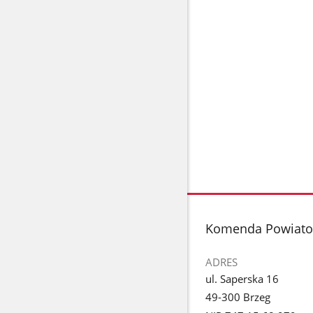
stopka
Komenda Powiatow
ADRES
ul. Saperska 16
49-300 Brzeg