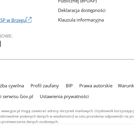
Publicznej (ePUAP)
Deklaracja dostępności
Klauzula informacyjna
PSP w Brzegu
IOWE:
użba cywilna
Profil zaufany
BIP
Prawa autorskie
Warunki
i serwisu Gov.pl
Ustawienia prywatności
 www.gov.pl mogą zawierać adresy skrzynek mailowych. Użytkownik korzystający
dobrowolnie podanych danych w wiadomości) w celu przesłania odpowiedzi na prz
ach przetwarzania danych osobowych.
we publikowane w serwisie (z wyłączeniem treści audiowizualnych), są