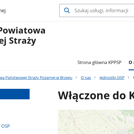
nej
Powiatowa
j Straży
Strona główna KPPSP
O 
a Państwowej Straży Pożarnej w Brzegu
O nas
Jednostki OSP
Włączone do 
e OSP