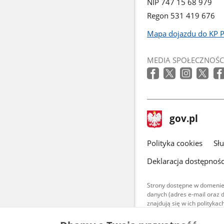
NIP 747 15 68 979
Regon 531 419 676
Mapa dojazdu do KP 
Link
otworzy
MEDIA SPOŁECZNOŚC
się
w
nowym
oknie
stopka
Strona
gov.pl
gov.pl
główna
gov.pl
Polityka cookies
Sł
Deklaracja dostępnośc
Strony dostępne w domenie
danych (adres e-mail oraz 
znajdują się w ich polityk
Treści teksto