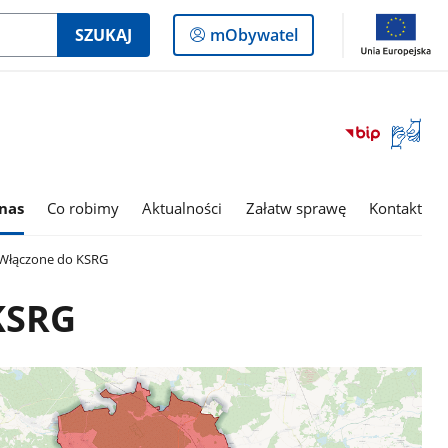
Logowanie
SZUKAJ
mObywatel
do
panelu
Otwórz
okno
z
tłumac
nas
Co robimy
Aktualności
Załatw sprawę
Kontakt
języka
migowe
Włączone do KSRG
KSRG