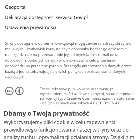
Geoportal
Deklaracja dostępności serwisu Gov.pl
Ustawienia prywatności
Strony dostępne w domenie www.gov.pl mogą zawierać adresy skrzynek
mailowych. Użytkownik korzystający z odnośnika będącego adresem e-
mail zgadza się na przetwarzanie jego danych (adres e-mail oraz
dobrowolnie podanych danych w wiadomości) w celu przesłania
odpowiedzi na przesłane pytania. Szczegóły przetwarzania danych przez
każdą z jednostek znajdują się w ich politykach przetwarzania danych
osobowych.
Treści tekstowe publikowane w serwisie (z
wyłączeniem treści audiowizualnych), są udostępniane
na licencji typu Creative Commons: uznanie autorstwa
- na tych samych warunkach 4.0 (CC BY-SA 4.0).
Materiały audiowizualne, w tym zdjęcia, materiały
Dbamy o Twoją prywatność
audio i wideo, są udostępniane na licencji typu
Creative Commons: uznanie autorstwa użycie
Wykorzystujemy pliki cookie w celu zapewnienia
niekomercyjne - bez utworów zależnych 4.0 (CC BY-
NC-ND 4.0), o ile nie jest to stwierdzone inaczej.
prawidłowego funkcjonowania naszej witryny oraz do
analizy ruchu i optymalizacji działania strony. Dzięki nim