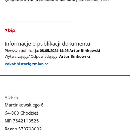
Informacje o publikacji dokumentu
Pierwsza publikacja:
08.05.2024 14:26 Artur Binkowski
Wytwarzający/ Odpowiadający:
Artur Binkowski
Pokaż historię zmian
stopka
ADRES
Marcinkowskiego 6
64-800 Chodzież
NIP 7642113525
Regon 570798002