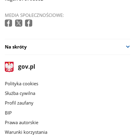
MEDIA SPOŁECZNOŚCIOWE:
Na skróty
stopka
Strona
gov.pl
gov.pl
główna
gov.pl
Polityka cookies
Służba cywilna
Profil zaufany
BIP
Prawa autorskie
Warunki korzystania