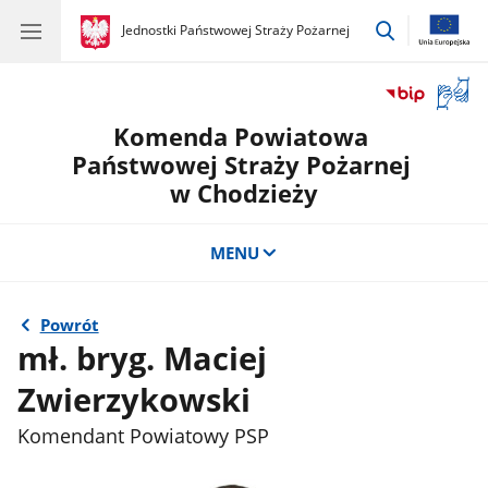
przejdź
gov.pl
Jednostki Państwowej Straży Pożarnej
gov.pl
Jednostki
do
Państwowej
wyszukiwar
Straży
Otwór
Pożarnej
okno
Komenda Powiatowa
z
tłuma
Państwowej Straży Pożarnej
języka
w Chodzieży
migow
MENU
Powrót
mł. bryg. Maciej
Zwierzykowski
Komendant Powiatowy PSP