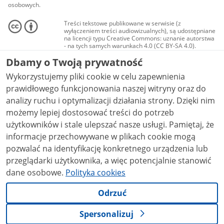
osobowych.
Treści tekstowe publikowane w serwisie (z
wyłączeniem treści audiowizualnych), są udostępniane
na licencji typu Creative Commons: uznanie autorstwa
- na tych samych warunkach 4.0 (CC BY-SA 4.0).
Materiały audiowizualne, w tym zdjęcia, materiały
Dbamy o Twoją prywatność
audio i wideo, są udostępniane na licencji typu
Creative Commons: uznanie autorstwa użycie
Wykorzystujemy pliki cookie w celu zapewnienia
niekomercyjne - bez utworów zależnych 4.0 (CC BY-
NC-ND 4.0), o ile nie jest to stwierdzone inaczej.
prawidłowego funkcjonowania naszej witryny oraz do
analizy ruchu i optymalizacji działania strony. Dzięki nim
możemy lepiej dostosować treści do potrzeb
użytkowników i stale ulepszać nasze usługi. Pamiętaj, że
informacje przechowywane w plikach cookie mogą
pozwalać na identyfikację konkretnego urządzenia lub
przeglądarki użytkownika, a więc potencjalnie stanowić
dane osobowe.
Polityka cookies
Odrzuć
Spersonalizuj