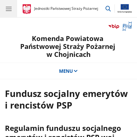
przejdź
gov.pl
Jednostki Państwowej Straży Pożarnej
gov.pl
Jednostki
do
Państwowej
wyszukiwar
Straży
Otwór
Pożarnej
okno
Komenda Powiatowa
z
tłuma
Państwowej Straży Pożarnej
języka
w Chojnicach
migow
MENU
Fundusz socjalny emerytów
i rencistów PSP
Regulamin funduszu socjalnego