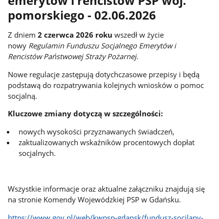
emerytów i rencistów PSP woj.
pomorskiego - 02.06.2026
Z dniem
2 czerwca 2026 roku
wszedł w życie
nowy
Regulamin Funduszu Socjalnego Emerytów i
Rencistów Państwowej Straży Pożarnej
.
Nowe regulacje zastępują dotychczasowe przepisy i będą
podstawą do rozpatrywania kolejnych wniosków o pomoc
socjalną.
Kluczowe zmiany dotyczą w szczególności:
nowych wysokości przyznawanych świadczeń,
zaktualizowanych wskaźników procentowych dopłat
socjalnych.
Wszystkie informacje oraz aktualne załączniku znajdują się
na stronie Komendy Wojewódzkiej PSP w Gdańsku.
https://www.gov.pl/web/kwpsp-gdansk/fundusz-socjlany-