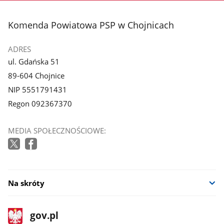
stopka
Komenda Powiatowa PSP w Chojnicach
ADRES
ul. Gdańska 51
89-604 Chojnice
NIP 5551791431
Regon 092367370
MEDIA SPOŁECZNOŚCIOWE:
Na skróty
stopka
Strona
gov.pl
gov.pl