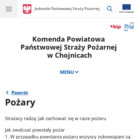
przejdź
gov.pl
Jednostki Państwowej Straży Pożarnej
gov.pl
Jednostki
do
Państwowej
wyszukiwar
Straży
Otwór
Pożarnej
okno
Komenda Powiatowa
z
tłuma
Państwowej Straży Pożarnej
języka
w Chojnicach
migow
MENU
Powrót
Pożary
Strażacy radzą: Jak zachować się w razie pożaru
Jak zwalczać powstały pożar
1. W przypadku powstania pożaru wszyscy zobowiązani są