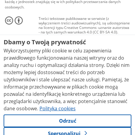
każdą z jednostek znajdują się w ich politykach przetwarzania danych
osobowych.
Treści tekstowe publikowane w serwisie (z
wyłączeniem treści audiowizualnych), są udostępniane
na licencji typu Creative Commons: uznanie autorstwa
- na tych samych warunkach 4.0 (CC BY-SA 4.0).
Materiały audiowizualne, w tym zdjęcia, materiały
Dbamy o Twoją prywatność
audio i wideo, są udostępniane na licencji typu
Creative Commons: uznanie autorstwa użycie
Wykorzystujemy pliki cookie w celu zapewnienia
niekomercyjne - bez utworów zależnych 4.0 (CC BY-
NC-ND 4.0), o ile nie jest to stwierdzone inaczej.
prawidłowego funkcjonowania naszej witryny oraz do
analizy ruchu i optymalizacji działania strony. Dzięki nim
możemy lepiej dostosować treści do potrzeb
użytkowników i stale ulepszać nasze usługi. Pamiętaj, że
informacje przechowywane w plikach cookie mogą
pozwalać na identyfikację konkretnego urządzenia lub
przeglądarki użytkownika, a więc potencjalnie stanowić
dane osobowe.
Polityka cookies
Odrzuć
Spersonalizuj