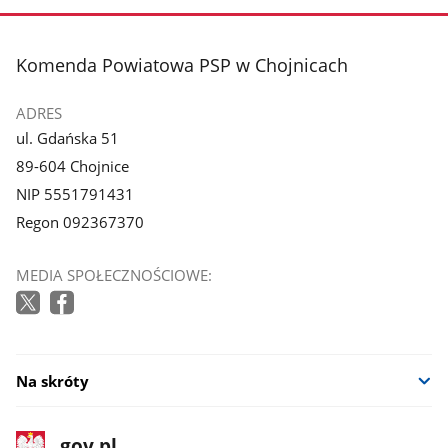
stopka
Komenda Powiatowa PSP w Chojnicach
ADRES
ul. Gdańska 51
89-604 Chojnice
NIP 5551791431
Regon 092367370
MEDIA SPOŁECZNOŚCIOWE:
Na skróty
stopka
Strona
gov.pl