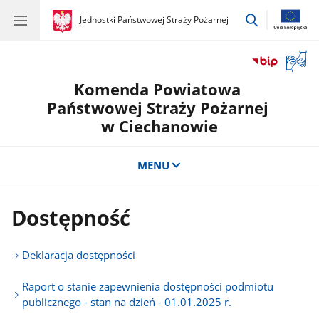
przejdź
gov.pl
Jednostki Państwowej Straży Pożarnej
gov.pl
Jednostki
do
Państwowej
wyszukiwar
Straży
Otwór
Pożarnej
okno
Komenda Powiatowa
z
tłuma
Państwowej Straży Pożarnej
języka
w Ciechanowie
migow
MENU
Dostępność
Deklaracja dostępności
Raport o stanie zapewnienia dostępności podmiotu
publicznego - stan na dzień - 01.01.2025 r.