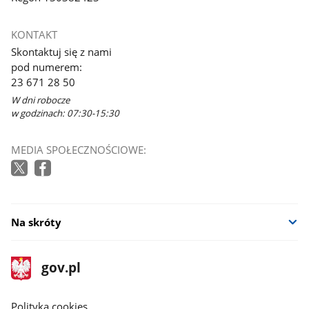
KONTAKT
Skontaktuj się z nami
pod numerem:
23 671 28 50
W dni robocze
w godzinach: 07:30-15:30
MEDIA SPOŁECZNOŚCIOWE:
Na skróty
stopka
Strona
gov.pl
gov.pl
główna
gov.pl
Polityka cookies