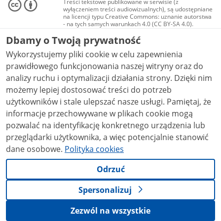
Treści tekstowe publikowane w serwisie (z
wyłączeniem treści audiowizualnych), są udostępniane
na licencji typu Creative Commons: uznanie autorstwa
- na tych samych warunkach 4.0 (CC BY-SA 4.0).
Materiały audiowizualne, w tym zdjęcia, materiały
Dbamy o Twoją prywatność
audio i wideo, są udostępniane na licencji typu
Creative Commons: uznanie autorstwa użycie
Wykorzystujemy pliki cookie w celu zapewnienia
niekomercyjne - bez utworów zależnych 4.0 (CC BY-
NC-ND 4.0), o ile nie jest to stwierdzone inaczej.
prawidłowego funkcjonowania naszej witryny oraz do
analizy ruchu i optymalizacji działania strony. Dzięki nim
możemy lepiej dostosować treści do potrzeb
użytkowników i stale ulepszać nasze usługi. Pamiętaj, że
informacje przechowywane w plikach cookie mogą
pozwalać na identyfikację konkretnego urządzenia lub
przeglądarki użytkownika, a więc potencjalnie stanowić
dane osobowe.
Polityka cookies
Odrzuć
Spersonalizuj
Zezwól na wszystkie